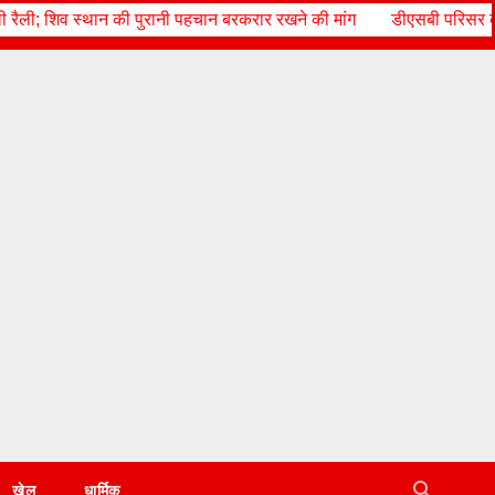
चान बरकरार रखने की मांग
डीएसबी परिसर की शोध छात्रा आयशा सिद्दीकी ने मलेशि
खेल
धार्मिक