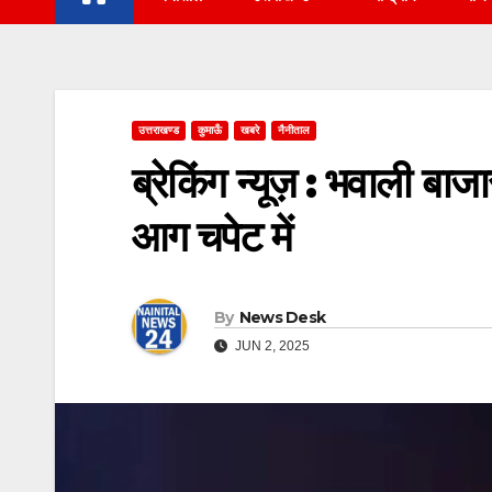
उत्तराखण्ड
कुमाऊँ
खबरे
नैनीताल
ब्रेकिंग न्यूज़ : भवाली ब
आग चपेट में
By
News Desk
JUN 2, 2025