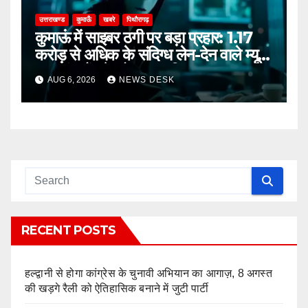
उत्तराखण्ड
कुमाऊँ
खबरे
पिथौरागढ़
कुमाऊं में साइबर ठगी पर बड़ा प्रहार: 1.17
करोड़ से अधिक के संदिग्ध लेन-देन वाले म्यूल
अकाउंट गैंग के दो सदस्य गिरफ्तार
AUG 6, 2026
NEWS DESK
RECENT POSTS
हल्द्वानी से होगा कांग्रेस के चुनावी अभियान का आगाज़, 8 अगस्त
की खड़गे रैली को ऐतिहासिक बनाने में जुटी पार्टी