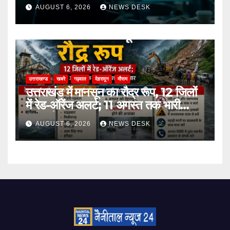
अकाउंट गैंग के दो सदस्य गिरफ्तार
AUGUST 6, 2026
NEWS DESK
उत्तराखण्ड
खबरे
गढ़वाल
देहरादून
मौसम
उत्तराखंड में मानसून का रौद्र रूप, 12 जिलों
में रेड-ऑरेंज अलर्ट; 11 अगस्त तक भारी
बारिश के आसार
AUGUST 6, 2026
NEWS DESK