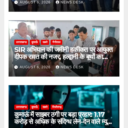
AUGUST 6, 2026
NEWS DESK
उत्तराखण्ड
कुमाऊँ
खबरे
नैनीताल
SIR अभियान की जमीनी हकीकत पर आयुक्त
दीपक रावत की नजर, हल्द्वानी के बूथों का
किया निरीक्षण
AUGUST 6, 2026
NEWS DESK
उत्तराखण्ड
कुमाऊँ
खबरे
पिथौरागढ़
कुमाऊं में साइबर ठगी पर बड़ा प्रहार: 1.17
करोड़ से अधिक के संदिग्ध लेन-देन वाले म्यूल