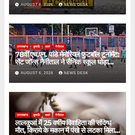
घायल
AUGUST 6, 2026
NEWS DESK
उत्तराखण्ड
कुमाऊँ
खबरे
नैनीताल
78वीं एच.एन. पांडे मेमोरियल फुटबॉल टूर्नामेंट:
सेंट जॉन्स नैनीताल ने सैनिक स्कूल घोड़ाखाल
को 1-0 से हराया
AUGUST 6, 2026
NEWS DESK
उत्तराखण्ड
कुमाऊँ
खबरे
नैनीताल
लालकुआं में 25 वर्षीय विवाहिता की संदिग्ध
मौत, किराये के मकान में पंखे से लटका मिला