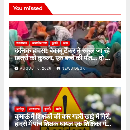
You missed
उत्तराखण्ड
ऊधमसिंह नगर
कुमाऊँ
खबरे
दर्दनाक हादसा: बेकाबू टैंकर ने स्कूल जा रहे
छात्रों को कुचला, एक बच्चे की मौत… दो की
हालत गंभीर
AUGUST 6, 2026
NEWS DESK
अल्मोड़ा
उत्तराखण्ड
कुमाऊँ
खबरे
कुमाऊं में शिक्षकों की कार गहरी खाई में गिरी,
हादसे में पांच शिक्षक घायल एक शिक्षिका गंभीर