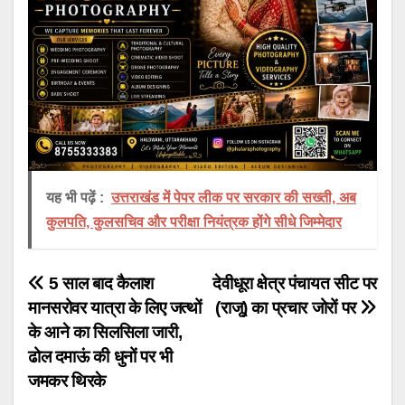
यह भी पढ़ें :
उत्तराखंड में पेपर लीक पर सरकार की सख्ती, अब
कुलपति, कुलसचिव और परीक्षा नियंत्रक होंगे सीधे जिम्मेदार
Post
5 साल बाद कैलाश
देवीधूरा क्षेत्र पंचायत सीट पर
मानसरोवर यात्रा के लिए जत्थों
(राजू) का प्रचार जोरों पर
navigation
के आने का सिलसिला जारी,
ढोल दमाऊं की धुनों पर भी
जमकर थिरके