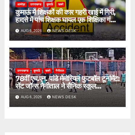
अल्मोड़ा
उत्तराखण्ड
कुमाऊँ
खबरे
कुमाऊं में शिक्षकों की कार गहरी खाई में गिरी,
हादसे में पांच शिक्षक घायल एक शिक्षिका गंभीर
घायल
AUG 6, 2026
NEWS DESK
उत्तराखण्ड
कुमाऊँ
खबरे
नैनीताल
78वीं एच.एन. पांडे मेमोरियल फुटबॉल टूर्नामेंट:
सेंट जॉन्स नैनीताल ने सैनिक स्कूल
घोड़ाखाल को 1-0 से हराया
AUG 6, 2026
NEWS DESK