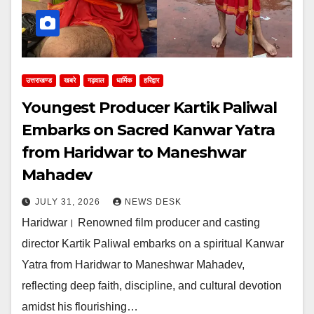
उत्तराखण्ड
खबरे
गढ़वाल
धार्मिक
हरिद्वार
Youngest Producer Kartik Paliwal
Embarks on Sacred Kanwar Yatra
from Haridwar to Maneshwar
Mahadev
JULY 31, 2026
NEWS DESK
Haridwar। Renowned film producer and casting
director Kartik Paliwal embarks on a spiritual Kanwar
Yatra from Haridwar to Maneshwar Mahadev,
reflecting deep faith, discipline, and cultural devotion
amidst his flourishing…