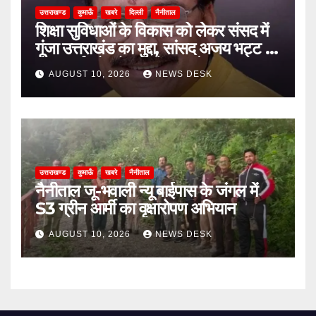
उत्तराखण्ड
कुमाऊँ
खबरे
दिल्ली
नैनीताल
शिक्षा सुविधाओं के विकास को लेकर संसद में
गूंजा उत्तराखंड का मुद्दा, सांसद अजय भट्ट ने
मांगा खर्च और योजनाओं का ब्यौरा
AUGUST 10, 2026
NEWS DESK
उत्तराखण्ड
कुमाऊँ
खबरे
नैनीताल
नैनीताल जू-भवाली न्यू बाईपास के जंगल में
S3 ग्रीन आर्मी का वृक्षारोपण अभियान
AUGUST 10, 2026
NEWS DESK