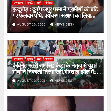
उत्तराखण्ड
कुमाऊँ
खबरे
नैनीताल
हल्दूचौड़ : दुर्गापालपुर परमा में ग्रामीणों को बांटे
गए फलदार पौधे, पर्यावरण संरक्षण का लिया
संकल्प
AUGUST 10, 2026
NEWS DESK
उत्तराखण्ड
कुमाऊँ
खबरे
नैनीताल
कैबिनेट मंत्री राम सिंह कैड़ा के नेतृत्व में युवा
मोर्चा ने निकाली तिरंगा रैली,भीमताल झील में
गूंजा ‘भारत माता की जय’ का जयघोष,
AUGUST 10, 2026
NEWS DESK
नौकाओं पर निकली भव्य तिरंगा यात्रा