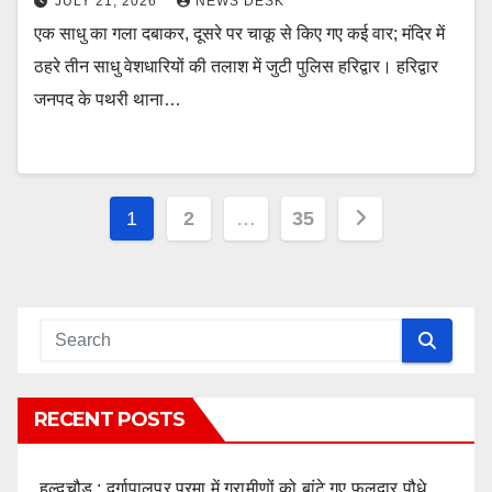
JULY 21, 2026
NEWS DESK
एक साधु का गला दबाकर, दूसरे पर चाकू से किए गए कई वार; मंदिर में
ठहरे तीन साधु वेशधारियों की तलाश में जुटी पुलिस हरिद्वार। हरिद्वार
जनपद के पथरी थाना…
Posts
1
2
…
35
pagination
RECENT POSTS
हल्दूचौड़ : दुर्गापालपुर परमा में ग्रामीणों को बांटे गए फलदार पौधे,