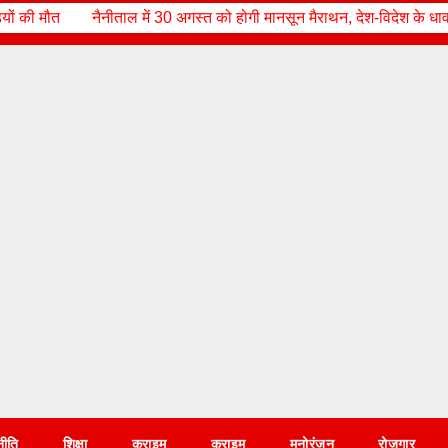
गस्त को होगी मानसून मैराथन, देश-विदेश के धावक दिखाएंगे दम; ₹5.50 लाख के पु
नीति
शिक्षा
क्राइम
क्राइम
मनोरंजन
रोज़गार