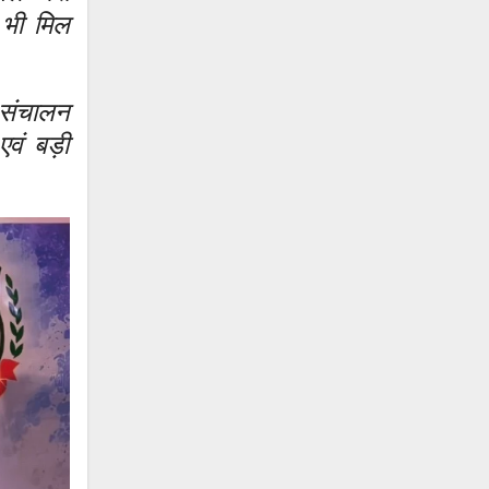
र भी मिल
ि संचालन
वं बड़ी