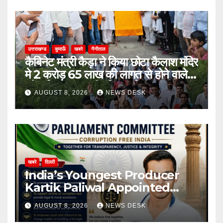
उत्तराखण्ड
कुमाऊँ
खबरे
नैनीताल
कैबिनेट मंत्री कैड़ा ने किया छोटा कैलाश मंदिर
मे 2 करोड़ 65 लाख की लागत से होने वाले
सौन्दर्यकरण, पुनर निर्माण कार्य का शुभारम्भ
AUGUST 8, 2026
NEWS DESK
खबरे
दिल्ली
India’s Youngest Producer
Kartik Paliwal Appointed
National Vice President of All
AUGUST 8, 2026
NEWS DESK
India Anti Corruption