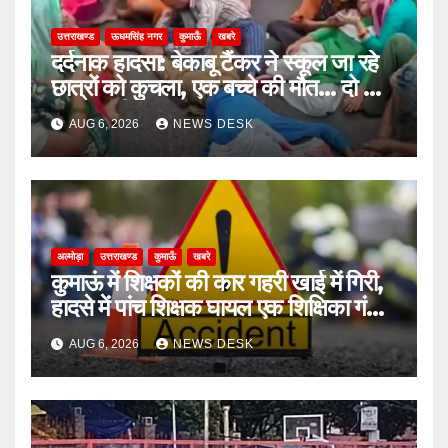
उत्तराखण्ड
ऊधमसिंह नगर
कुमाऊँ
खबरे
दर्दनाक हादसा: बेकाबू टैंकर ने स्कूल जा रहे
छात्रों को कुचला, एक बच्चे की मौत… दो की
हालत गंभीर
AUG 6, 2026
NEWS DESK
अल्मोड़ा
उत्तराखण्ड
कुमाऊँ
खबरे
कुमाऊं में शिक्षकों की कार गहरी खाई में गिरी,
हादसे में पांच शिक्षक घायल एक शिक्षिका गंभीर
घायल
AUG 6, 2026
NEWS DESK