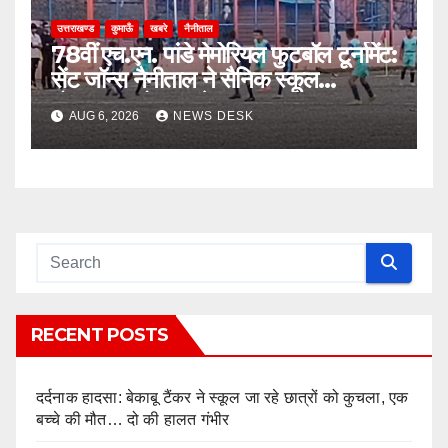
उत्तराखण्ड
कुमाऊँ
खबरे
नैनीताल
78वीं एच.एन. पांडे मेमोरियल फुटबॉल टूर्नामेंट:
सेंट जॉन्स नैनीताल ने सैनिक स्कूल
घोड़ाखाल को 1-0 से हराया
AUG 6, 2026
NEWS DESK
RECENT POSTS
दर्दनाक हादसा: बेकाबू टैंकर ने स्कूल जा रहे छात्रों को कुचला, एक
बच्चे की मौत… दो की हालत गंभीर