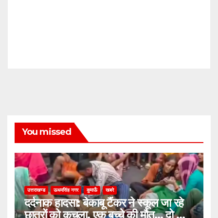
You missed
उत्तराखण्ड
ऊधमसिंह नगर
कुमाऊँ
खबरे
दर्दनाक हादसा: बेकाबू टैंकर ने स्कूल जा रहे
छात्रों को कुचला, एक बच्चे की मौत… दो की