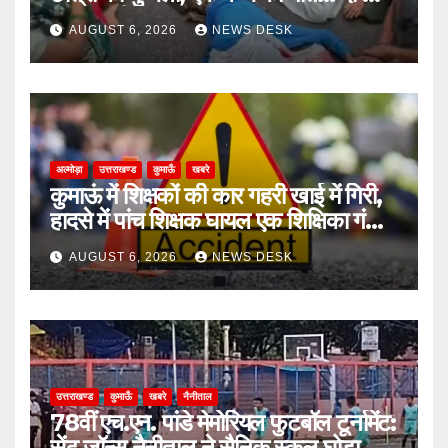
हालत गंभीर
AUGUST 6, 2026
NEWS DESK
अल्मोड़ा
उत्तराखण्ड
कुमाऊँ
खबरे
कुमाऊं में शिक्षकों की कार गहरी खाई में गिरी,
हादसे में पांच शिक्षक घायल एक शिक्षिका गंभीर
घायल
AUGUST 6, 2026
NEWS DESK
उत्तराखण्ड
कुमाऊँ
खबरे
नैनीताल
78वीं एच.एन. पांडे मेमोरियल फुटबॉल टूर्नामेंट:
सेंट जॉन्स नैनीताल ने सैनिक स्कूल घोड़ाखाल