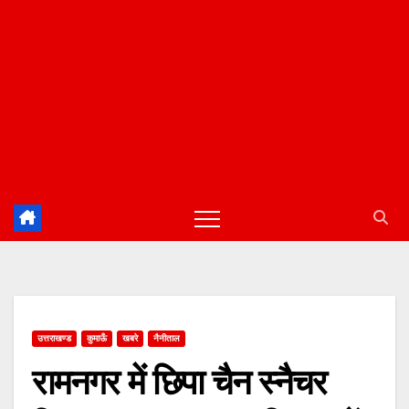
उत्तराखण्ड
कुमाऊँ
खबरे
नैनीताल
रामनगर में छिपा चैन स्नैचर