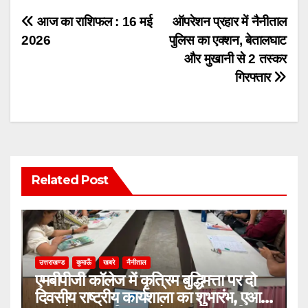
Post
आज का राशिफल : 16 मई
ऑपरेशन प्रहार में नैनीताल
2026
पुलिस का एक्शन, बेतालघाट
navigation
और मुखानी से 2 तस्कर
गिरफ्तार
Related Post
उत्तराखण्ड
कुमाऊँ
खबरे
नैनीताल
एमबीपीजी कॉलेज में कृत्रिम बुद्धिमत्ता पर दो
दिवसीय राष्ट्रीय कार्यशाला का शुभारंभ, एआई