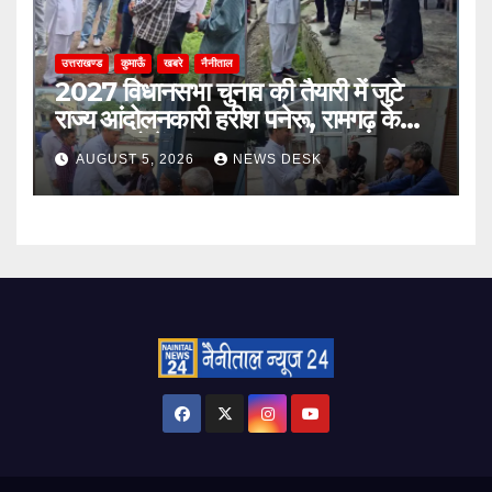
उत्तराखण्ड
कुमाऊँ
खबरे
नैनीताल
2027 विधानसभा चुनाव की तैयारी में जुटे
राज्य आंदोलनकारी हरीश पनेरू, रामगढ़ के
दूरस्थ गांवों में पहुंचकर जनता से मांगा
AUGUST 5, 2026
NEWS DESK
आशीर्वाद