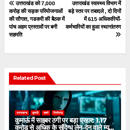
Post
उत्तराखंड को 7,000
उत्तराखंड स्वास्थ्य विभाग में
करोड़ की सड़क परियोजनाओं
बड़े स्तर पर तबादले , दो दिनों
navigation
की सौगात, गडकरी की बैठक में
में 615 अधिकारियों-
पांच अहम प्रस्तावों पर बनी
कर्मचारियों का हुआ स्थानांतरण
सहमति
Related Post
उत्तराखण्ड
कुमाऊँ
खबरे
पिथौरागढ़
कुमाऊं में साइबर ठगी पर बड़ा प्रहार: 1.17
करोड़ से अधिक के संदिग्ध लेन-देन वाले म्यूल