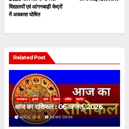
विद्यालयों एवं आंगनबाड़ी केद्रों
में अवकाश घोषित
Related Post
उत्तराखण्ड
कुमाऊँ
खबरे
गढ़वाल
धार्मिक
राष्ट्रीय
आज का राशिफल : 06 अगस्त, 2026
AUG 6, 2026
NEWS DESK