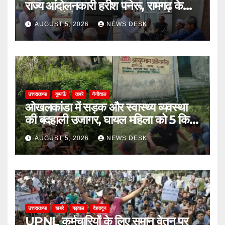
राज्य आंदोलनकारी हरीश पनेरू, रामगढ़ के
दूरस्थ गांवों में पहुंचकर जनता से मांगा
AUGUST 5, 2026
NEWS DESK
आशीर्वाद
उत्तराखण्ड
कुमाऊँ
खबरे
नैनीताल
ओखलकांडा में सड़क और स्वास्थ्य व्यवस्था
की बदहाली उजागर, घायल महिला को 5 किमी
पालकी में ढोकर पहुंचाया सड़क तक
AUGUST 5, 2026
NEWS DESK
उत्तराखण्ड
खबरे
गढ़वाल
देहरादून
UPNL कर्मचारियों के लिए समान वेतन पर