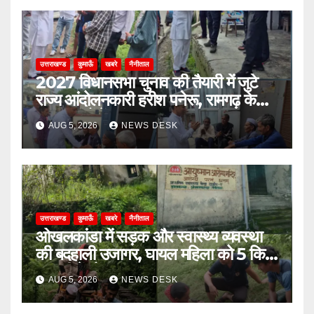
उत्तराखण्ड
कुमाऊँ
खबरे
नैनीताल
2027 विधानसभा चुनाव की तैयारी में जुटे
राज्य आंदोलनकारी हरीश पनेरू, रामगढ़ के
दूरस्थ गांवों में पहुंचकर जनता से मांगा
AUG 5, 2026
NEWS DESK
आशीर्वाद
उत्तराखण्ड
कुमाऊँ
खबरे
नैनीताल
ओखलकांडा में सड़क और स्वास्थ्य व्यवस्था
की बदहाली उजागर, घायल महिला को 5 किमी
पालकी में ढोकर पहुंचाया सड़क तक
AUG 5, 2026
NEWS DESK