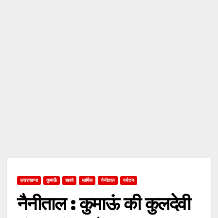
उत्तराखण्ड
कुमाऊँ
खबरे
धार्मिक
नैनीताल
पर्यटन
नैनीताल : कुमाऊं की कुलदेवी