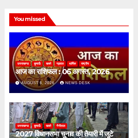
You missed
उत्तराखण्ड
कुमाऊँ
खबरे
गढ़वाल
धार्मिक
राष्ट्रीय
आज का राशिफल : 06 अगस्त, 2026
AUGUST 6, 2026
NEWS DESK
उत्तराखण्ड
कुमाऊँ
खबरे
नैनीताल
2027 विधानसभा चुनाव की तैयारी में जुटे