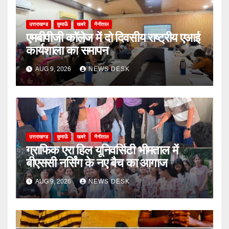
उत्तराखण्ड
कुमाऊँ
खबरे
नैनीताल
एमबीपीजी कॉलेज में दो दिवसीय राष्ट्रीय एआई
कार्यशाला का समापन
AUG 9, 2026
NEWS DESK
उत्तराखण्ड
कुमाऊँ
खबरे
नैनीताल
ग्राफिक एरा हिल यूनिवर्सिटी भीमताल में
बीएससी नर्सिंग के नए बैच का आगाज
AUG 9, 2026
NEWS DESK