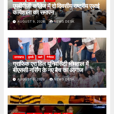
एमबीपीजी कॉलेज में दो दिवसीय राष्ट्रीय एआई
कार्यशाला का समापन
AUGUST 9, 2026
NEWS DESK
उत्तराखण्ड
कुमाऊँ
खबरे
नैनीताल
ग्राफिक एरा हिल यूनिवर्सिटी भीमताल में
बीएससी नर्सिंग के नए बैच का आगाज
AUGUST 9, 2026
NEWS DESK