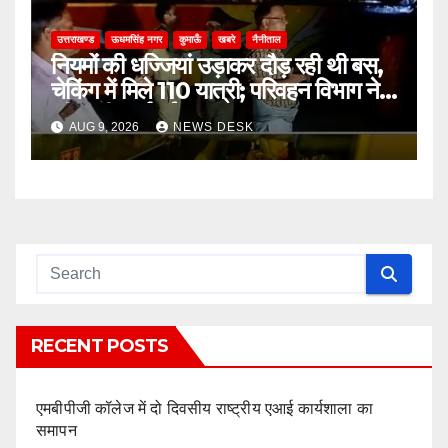
उत्तराखण्ड
ऊधमसिंह नगर
कुमाऊँ
खबरे
नैनीताल
नियमों की धज्जियां उड़ाकर दौड़ रही थी बस,
चेकिंग में मिले 110 यात्री; परिवहन विभाग ने
की कड़ी कार्रवाई
AUG 9, 2026
NEWS DESK
RECENT POSTS
एमबीपीजी कॉलेज में दो दिवसीय राष्ट्रीय एआई कार्यशाला का
समापन