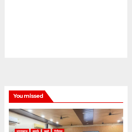
You missed
उत्तराखण्ड
कुमाऊँ
खबरे
नैनीताल