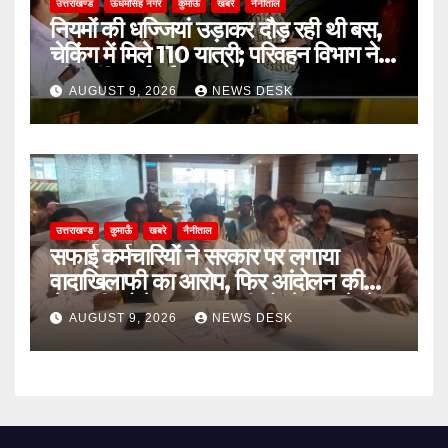
उत्तराखण्ड
ऊधमसिंह नगर
कुमाऊँ
खबरे
नैनीताल
नियमों की धज्जियां उड़ाकर दौड़ रही थी बस,
चेकिंग में मिले 110 यात्री; परिवहन विभाग ने
की कड़ी कार्रवाई
AUGUST 9, 2026
NEWS DESK
उत्तराखण्ड
कुमाऊँ
खबरे
नैनीताल
सफाई कर्मचारियों ने सरकार पर लगाया
वादाखिलाफी का आरोप, फिर आंदोलन की
चेतावनी; बोले- जरूरत पड़ी तो जेल जाने से
AUGUST 9, 2026
NEWS DESK
भी नहीं हटेंगे पीछे