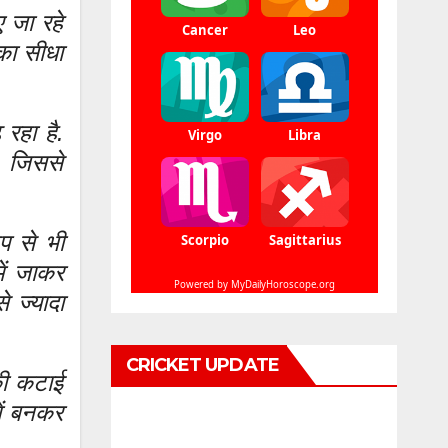
ए जा रहे
का सीधा
 रहा है.
, जिससे
ूप से भी
में जाकर
े ज्यादा
CRICKET UPDATE
 की कटाई
ें बनकर