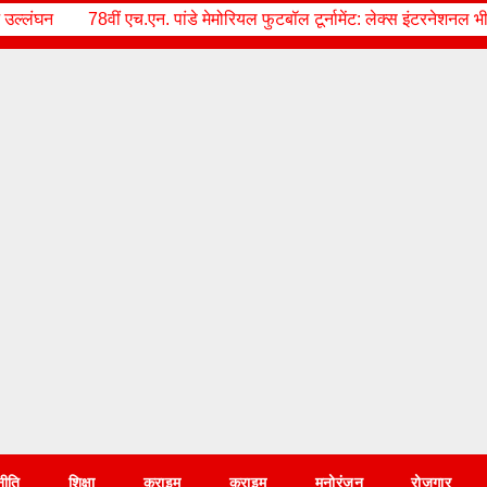
 पांडे मेमोरियल फुटबॉल टूर्नामेंट: लेक्स इंटरनेशनल भीमताल ने पी.पी.जे. सरस्व
नीति
शिक्षा
क्राइम
क्राइम
मनोरंजन
रोज़गार