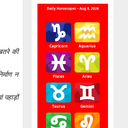
 खतरे की
िर्माण न
 पहाड़ों