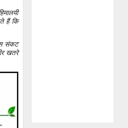
 हिमालयी
े हैं कि
 इस संकट
भीर खतरे