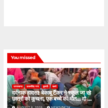
You missed
उत्तराखण्ड
ऊधमसिंह नगर
कुमाऊँ
खबरे
दर्दनाक हादसा: बेकाबू टैंकर ने स्कूल जा रहे
छात्रों को कुचला, एक बच्चे की मौत… दो की
हालत गंभीर
AUGUST 6, 2026
NEWS DESK