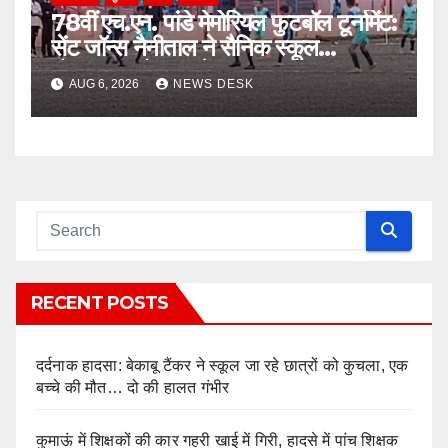
78वीं एच.एन. पांडे मेमोरियल फुटबॉल टूर्नामेंट:
सेंट जॉन्स नैनीताल ने सैनिक स्कूल
घोड़ाखाल को 1-0 से हराया
AUG 6, 2026
NEWS DESK
RECENT POSTS
दर्दनाक हादसा: बेकाबू टैंकर ने स्कूल जा रहे छात्रों को कुचला, एक
बच्चे की मौत… दो की हालत गंभीर
कुमाऊं में शिक्षकों की कार गहरी खाई में गिरी, हादसे में पांच शिक्षक