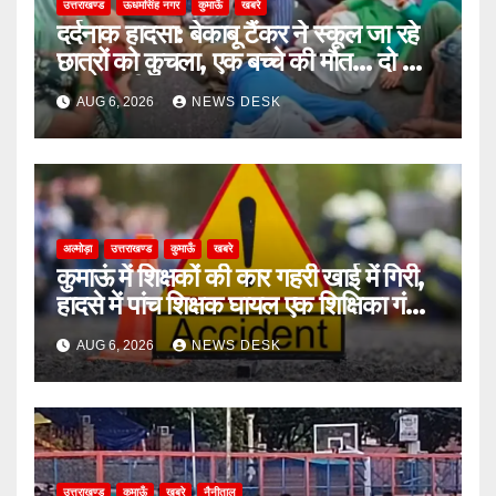
उत्तराखण्ड
ऊधमसिंह नगर
कुमाऊँ
खबरे
दर्दनाक हादसा: बेकाबू टैंकर ने स्कूल जा रहे
छात्रों को कुचला, एक बच्चे की मौत… दो की
हालत गंभीर
AUG 6, 2026
NEWS DESK
अल्मोड़ा
उत्तराखण्ड
कुमाऊँ
खबरे
कुमाऊं में शिक्षकों की कार गहरी खाई में गिरी,
हादसे में पांच शिक्षक घायल एक शिक्षिका गंभीर
घायल
AUG 6, 2026
NEWS DESK
उत्तराखण्ड
कुमाऊँ
खबरे
नैनीताल