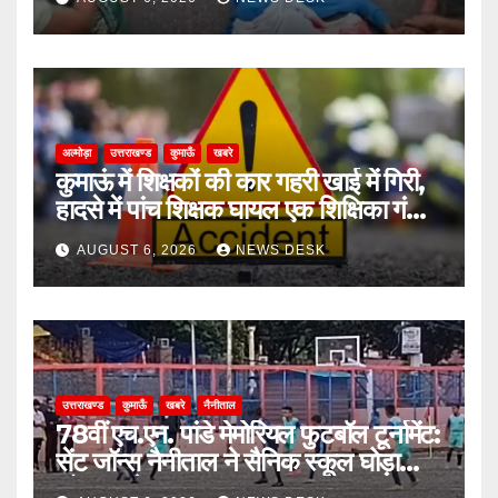
अल्मोड़ा
उत्तराखण्ड
कुमाऊँ
खबरे
कुमाऊं में शिक्षकों की कार गहरी खाई में गिरी,
हादसे में पांच शिक्षक घायल एक शिक्षिका गंभीर
घायल
AUGUST 6, 2026
NEWS DESK
उत्तराखण्ड
कुमाऊँ
खबरे
नैनीताल
78वीं एच.एन. पांडे मेमोरियल फुटबॉल टूर्नामेंट:
सेंट जॉन्स नैनीताल ने सैनिक स्कूल घोड़ाखाल
को 1-0 से हराया