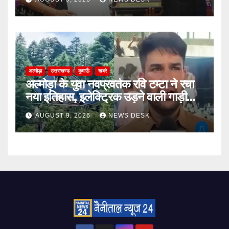
अल्मोड़ा
उत्तराखण्ड
कुमाऊँ
खबरे
अल्मोड़ा के युवा नवप्रवर्तक रवि टम्टा ने रचा
नया इतिहास, इलेक्ट्रिक उड़ने वाली गाड़ी
‘हैपिडा स्काईनेक्स’ का सफल परीक्षण
AUGUST 9, 2026
NEWS DESK