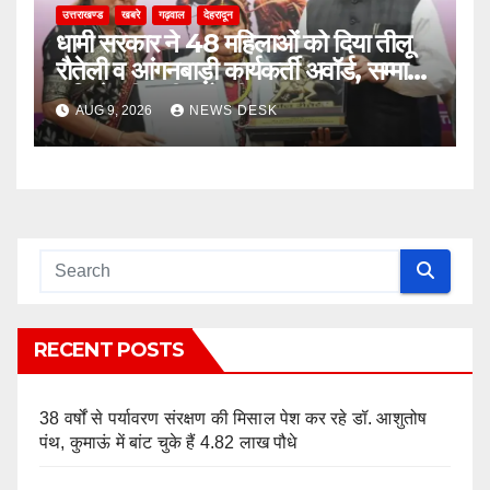
उत्तराखण्ड
खबरे
गढ़वाल
देहरादून
धामी सरकार ने 48 महिलाओं को दिया तीलू
रौतेली व आंगनबाड़ी कार्यकर्ती अवॉर्ड, सम्मान
राशि में की भारी बढ़ोतरी
AUG 9, 2026
NEWS DESK
RECENT POSTS
38 वर्षों से पर्यावरण संरक्षण की मिसाल पेश कर रहे डॉ. आशुतोष
पंथ, कुमाऊं में बांट चुके हैं 4.82 लाख पौधे