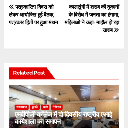
Post
पत्रकारिता दिवस को
कालाढूंगी में शराब की दुकानों
लेकर आयोजित हुई बैठक,
के विरोध में जनता का हंगामा,
navigation
पत्रकार हितों पर हुआ मंथन
महिलाओं ने कहा- माहौल हो रहा
खराब
Related Post
उत्तराखण्ड
कुमाऊँ
खबरे
नैनीताल
एमबीपीजी कॉलेज में दो दिवसीय राष्ट्रीय एआई
कार्यशाला का समापन