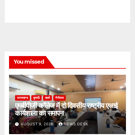
You missed
उत्तराखण्ड
कुमाऊँ
खबरे
नैनीताल
एमबीपीजी कॉलेज में दो दिवसीय राष्ट्रीय एआई
कार्यशाला का समापन
AUGUST 9, 2026
NEWS DESK