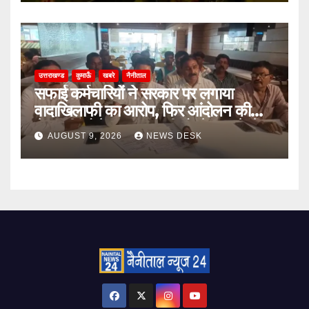
उत्तराखण्ड
कुमाऊँ
खबरे
नैनीताल
सफाई कर्मचारियों ने सरकार पर लगाया
वादाखिलाफी का आरोप, फिर आंदोलन की
चेतावनी; बोले- जरूरत पड़ी तो जेल जाने से
AUGUST 9, 2026
NEWS DESK
भी नहीं हटेंगे पीछे