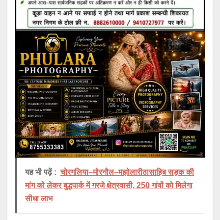
यह भी पढ़ें :
चोरगलिया–मोरनौल–मझोलारीठासाहिब सड़क की
मांग को लेकर बुद्धपार्क में गरजे क्षेत्रवासी, 250 गांवों को मिलेगा
सीधा लाभ