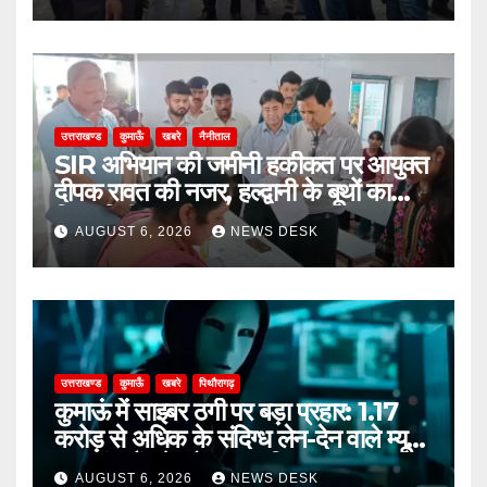
उत्तराखण्ड
कुमाऊँ
खबरे
नैनीताल
SIR अभियान की जमीनी हकीकत पर आयुक्त
दीपक रावत की नजर, हल्द्वानी के बूथों का
किया निरीक्षण
AUGUST 6, 2026
NEWS DESK
उत्तराखण्ड
कुमाऊँ
खबरे
पिथौरागढ़
कुमाऊं में साइबर ठगी पर बड़ा प्रहार: 1.17
करोड़ से अधिक के संदिग्ध लेन-देन वाले म्यूल
अकाउंट गैंग के दो सदस्य गिरफ्तार
AUGUST 6, 2026
NEWS DESK