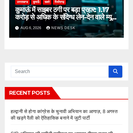
उत्तराखण्ड
कुमाऊँ
खबरे
पिथौरागढ़
कुमाऊं में साइबर ठगी पर बड़ा प्रहार: 1.17
करोड़ से अधिक के संदिग्ध लेन-देन वाले म्यूल
अकाउंट गैंग के दो सदस्य गिरफ्तार
AUG 6, 2026
NEWS DESK
RECENT POSTS
हल्द्वानी से होगा कांग्रेस के चुनावी अभियान का आगाज़, 8 अगस्त
की खड़गे रैली को ऐतिहासिक बनाने में जुटी पार्टी