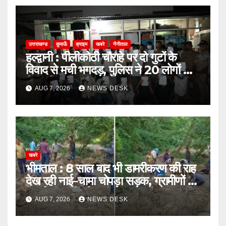
उत्तराखण्ड
कुमाऊँ
क्राइम
खबरे
नैनीताल
हल्द्वानी : पीलीकोठी चौराहे पर दो गुटों के
विवाद से मची भगदड़, पुलिस ने 20 लोगों को
किया गिरफ्तार
AUG 7, 2026
NEWS DESK
खबरे
भीमताल : 8 साल बाद भी डामरीकरण की राह
देख रही नाई–चामा चोपड़ा सड़क, ग्रामीणों ने
उठाई शीघ्र निर्माण की मांग
AUG 7, 2026
NEWS DESK