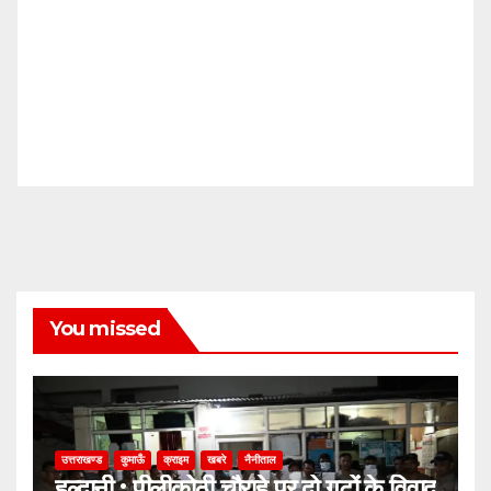
You missed
उत्तराखण्ड
कुमाऊँ
क्राइम
खबरे
नैनीताल
हल्द्वानी : पीलीकोठी चौराहे पर दो गुटों के विवाद