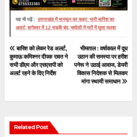
यह भी पढ़ें :
उत्तराखंड में मानसून का कहर: भारी बारिश का
अलर्ट, बागेश्वर में 12 सड़कें बंद, चमोली में घरों में घुसा मलबा
Post
बारिश को लेकर रेड अलर्ट,
भीमताल : वर्षाकाल में दूध
कुमाऊ कमिश्नर दीपक रावत ने
उठान की समस्या पर हरीश
navigation
सभी डीएम और एसएसपी को
पनेरू ने उठाई आवाज, डेयरी
अलर्ट रहने के दिए निर्देश
विकास निदेशक से मिलकर
मांगा स्थायी समाधान
Related Post