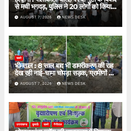
से मची भगदड़, पुलिस ने 20 लोगों को किया
गिरफ्तार
AUGUST 7, 2026
NEWS DESK
खबरे
भीमताल : 8 साल बाद भी डामरीकरण की राह
देख रही नाई–चामा चोपड़ा सड़क, ग्रामीणों ने
उठाई शीघ्र निर्माण की मांग
AUGUST 7, 2026
NEWS DESK
उत्तराखण्ड
कुमाऊँ
खबरे
नैनीताल