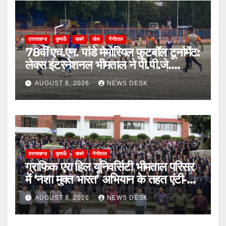
उत्तराखण्ड
कुमाऊँ
खबरे
खेल
नैनीताल
78वीं एच.एन. पांडे मेमोरियल फुटबॉल टूर्नामेंट:
लेक्स इंटरनेशनल भीमताल ने पी.पी.जे.
सरस्वती विहार को पेनल्टी शूटआउट में हराकर
AUGUST 8, 2026
NEWS DESK
सेमीफाइनल में बनाई जगह
उत्तराखण्ड
कुमाऊँ
खबरे
नैनीताल
ग्राफिक एरा हिल यूनिवर्सिटी भीमताल परिसर
में ‘नशा मुक्त भारत’ अभियान के तहत एंटी-
ड्रग शपथ
AUGUST 8, 2026
NEWS DESK