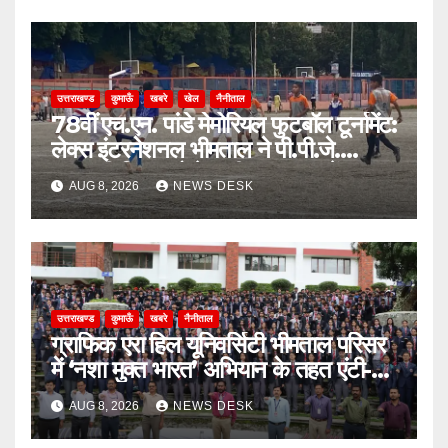
उत्तराखण्ड
कुमाऊँ
खबरे
खेल
नैनीताल
78वीं एच.एन. पांडे मेमोरियल फुटबॉल टूर्नामेंट:
लेक्स इंटरनेशनल भीमताल ने पी.पी.जे.
सरस्वती विहार को पेनल्टी शूटआउट में हराकर
AUG 8, 2026
NEWS DESK
सेमीफाइनल में बनाई जगह
उत्तराखण्ड
कुमाऊँ
खबरे
नैनीताल
ग्राफिक एरा हिल यूनिवर्सिटी भीमताल परिसर
में ‘नशा मुक्त भारत’ अभियान के तहत एंटी-
ड्रग शपथ
AUG 8, 2026
NEWS DESK