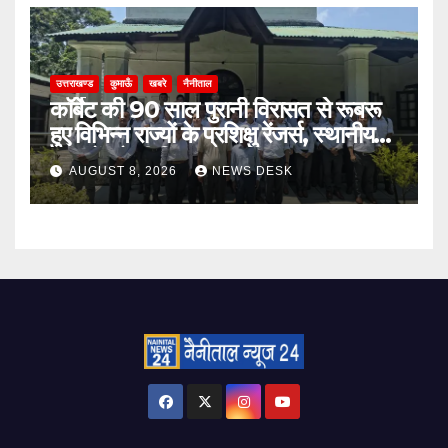
उत्तराखण्ड
कुमाऊँ
खबरे
नैनीताल
कॉर्बेट की 90 साल पुरानी विरासत से रूबरू
हुए विभिन्न राज्यों के प्रशिक्षु रेंजर्स, स्थानीय
उत्पादों को भी दिया बढ़ावा
AUGUST 8, 2026
NEWS DESK