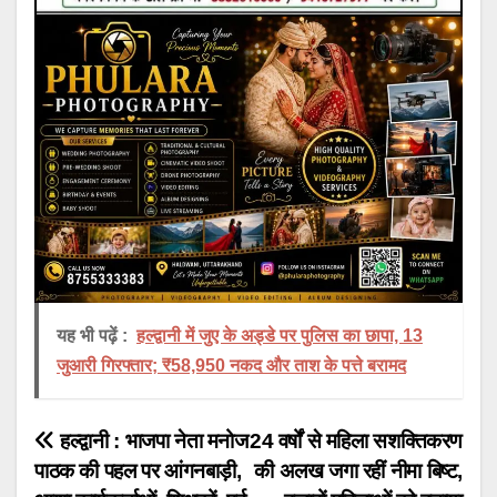
यह भी पढ़ें :
हल्द्वानी में जुए के अड्डे पर पुलिस का छापा, 13
जुआरी गिरफ्तार; ₹58,950 नकद और ताश के पत्ते बरामद
Post
हल्द्वानी : भाजपा नेता मनोज
24 वर्षों से महिला सशक्तिकरण
पाठक की पहल पर आंगनबाड़ी,
की अलख जगा रहीं नीमा बिष्ट,
navigation