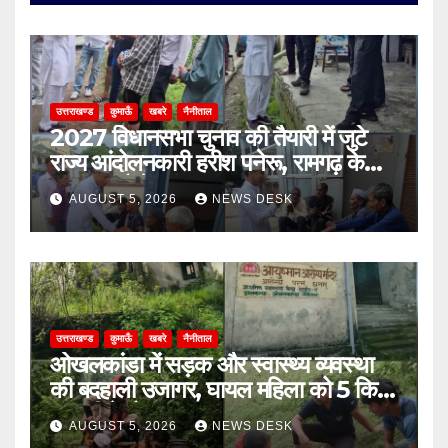
उत्तराखण्ड
कुमाऊँ
खबरे
नैनीताल
2027 विधानसभा चुनाव की तैयारी में जुटे
राज्य आंदोलनकारी हरीश पनेरू, रामगढ़ के
दूरस्थ गांवों में पहुंचकर जनता से मांगा
AUGUST 5, 2026
NEWS DESK
आशीर्वाद
उत्तराखण्ड
कुमाऊँ
खबरे
नैनीताल
ओखलकांडा में सड़क और स्वास्थ्य व्यवस्था
की बदहाली उजागर, घायल महिला को 5 किमी
पालकी में ढोकर पहुंचाया सड़क तक
AUGUST 5, 2026
NEWS DESK