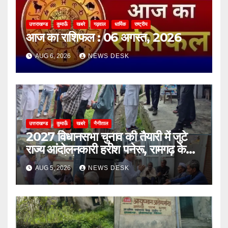
उत्तराखण्ड
कुमाऊँ
खबरे
गढ़वाल
धार्मिक
राष्ट्रीय
आज का राशिफल : 06 अगस्त, 2026
AUG 6, 2026
NEWS DESK
उत्तराखण्ड
कुमाऊँ
खबरे
नैनीताल
2027 विधानसभा चुनाव की तैयारी में जुटे
राज्य आंदोलनकारी हरीश पनेरू, रामगढ़ के
दूरस्थ गांवों में पहुंचकर जनता से मांगा
AUG 5, 2026
NEWS DESK
आशीर्वाद