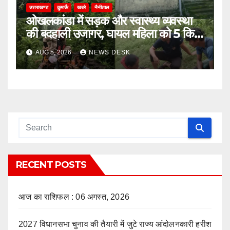
उत्तराखण्ड
कुमाऊँ
खबरे
नैनीताल
ओखलकांडा में सड़क और स्वास्थ्य व्यवस्था
की बदहाली उजागर, घायल महिला को 5 किमी
पालकी में ढोकर पहुंचाया सड़क तक
AUG 5, 2026
NEWS DESK
RECENT POSTS
आज का राशिफल : 06 अगस्त, 2026
2027 विधानसभा चुनाव की तैयारी में जुटे राज्य आंदोलनकारी हरीश