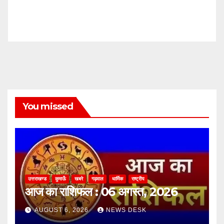
You missed
उत्तराखण्ड
कुमाऊँ
खबरे
गढ़वाल
धार्मिक
राष्ट्रीय
आज का राशिफल : 06 अगस्त, 2026
AUGUST 6, 2026
NEWS DESK