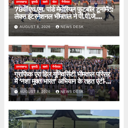
उत्तराखण्ड
कुमाऊँ
खबरे
खेल
नैनीताल
78वीं एच.एन. पांडे मेमोरियल फुटबॉल टूर्नामेंट:
लेक्स इंटरनेशनल भीमताल ने पी.पी.जे.
सरस्वती विहार को पेनल्टी शूटआउट में हराकर
AUGUST 8, 2026
NEWS DESK
सेमीफाइनल में बनाई जगह
उत्तराखण्ड
कुमाऊँ
खबरे
नैनीताल
ग्राफिक एरा हिल यूनिवर्सिटी भीमताल परिसर
में ‘नशा मुक्त भारत’ अभियान के तहत एंटी-
ड्रग शपथ
AUGUST 8, 2026
NEWS DESK