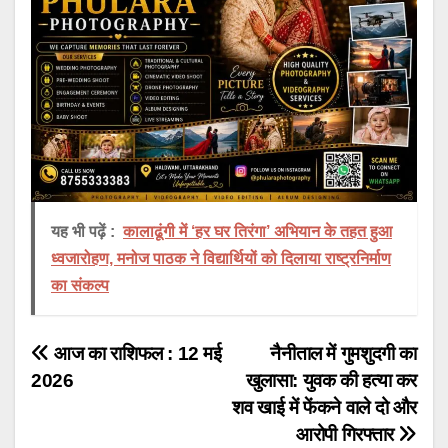
यह भी पढ़ें :
कालाढूंगी में ‘हर घर तिरंगा’ अभियान के तहत हुआ
ध्वजारोहण, मनोज पाठक ने विद्यार्थियों को दिलाया राष्ट्रनिर्माण
का संकल्प
Post
आज का राशिफल : 12 मई
नैनीताल में गुमशुदगी का
2026
खुलासा: युवक की हत्या कर
navigation
शव खाई में फेंकने वाले दो और
आरोपी गिरफ्तार