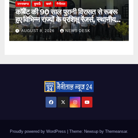
उत्तराखण्ड
कुमाऊँ
खबरे
नैनीताल
कॉर्बेट की 90 साल पुरानी विरासत से रूबरू
हुए विभिन्न राज्यों के प्रशिक्षु रेंजर्स, स्थानीय
उत्पादों को भी दिया बढ़ावा
AUGUST 8, 2026
NEWS DESK
Proudly powered by WordPress
|
Theme: Newsup by
Themeansar
.