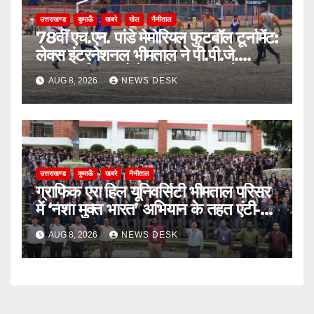
उत्तराखण्ड
कुमाऊँ
खबरे
खेल
नैनीताल
78वीं एच.एन. पांडे मेमोरियल फुटबॉल टूर्नामेंट:
लेक्स इंटरनेशनल भीमताल ने पी.पी.जे.
सरस्वती विहार को पेनल्टी शूटआउट में हराकर
AUG 8, 2026
NEWS DESK
सेमीफाइनल में बनाई जगह
उत्तराखण्ड
कुमाऊँ
खबरे
नैनीताल
ग्राफिक एरा हिल यूनिवर्सिटी भीमताल परिसर
में ‘नशा मुक्त भारत’ अभियान के तहत एंटी-
ड्रग शपथ
AUG 8, 2026
NEWS DESK