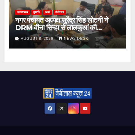
उत्तराखण्ड
कुमाऊँ
खबरे
नैनीताल
नगर पंचायत अध्यक्ष सुरेंद्र सिंह लोटनी ने
DRM वीना सिन्हा से लालकुआं की
जनसमस्याओं पर की वार्ता, रेलवे क्रॉसिंग पुल
AUGUST 8, 2026
NEWS DESK
और टेंपो स्टैंड का मुद्दा उठा