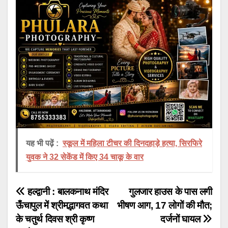
यह भी पढ़ें :
स्कूल में महिला टीचर की दिनदहाड़े हत्या, सिरफिरे
युवक ने 32 सेकेंड में किए 34 चाकू के वार
Post
हल्द्वानी : बालकनाथ मंदिर
गुलजार हाउस के पास लगी
ऊँचापुल में श्रीमद्भागवत कथा
भीषण आग, 17 लोगों की मौत;
navigation
के चतुर्थ दिवस श्री कृष्ण
दर्जनों घायल