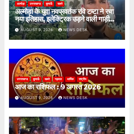
अल्मोड़ा
उत्तराखण्ड
कुमाऊँ
खबरे
अल्मोड़ा के युवा नवप्रवर्तक रवि टम्टा ने रचा
नया इतिहास, इलेक्ट्रिक उड़ने वाली गाड़ी
‘हैपिडा स्काईनेक्स’ का सफल परीक्षण
AUGUST 9, 2026
NEWS DESK
उत्तराखण्ड
कुमाऊँ
खबरे
गढ़वाल
धार्मिक
राष्ट्रीय
आज का राशिफल : 9 अगस्त 2026
AUGUST 9, 2026
NEWS DESK