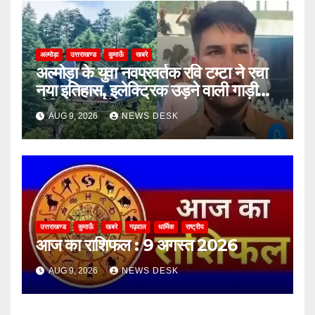
अल्मोड़ा
उत्तराखण्ड
कुमाऊँ
खबरे
अल्मोड़ा के युवा नवप्रवर्तक रवि टम्टा ने रचा
नया इतिहास, इलेक्ट्रिक उड़ने वाली गाड़ी
‘हैपिडा स्काईनेक्स’ का सफल परीक्षण
AUG 9, 2026
NEWS DESK
उत्तराखण्ड
कुमाऊँ
खबरे
गढ़वाल
धार्मिक
राष्ट्रीय
आज का राशिफल : 9 अगस्त 2026
AUG 9, 2026
NEWS DESK