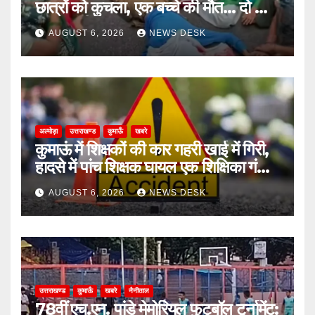
छात्रों को कुचला, एक बच्चे की मौत… दो की
हालत गंभीर
AUGUST 6, 2026
NEWS DESK
अल्मोड़ा
उत्तराखण्ड
कुमाऊँ
खबरे
कुमाऊं में शिक्षकों की कार गहरी खाई में गिरी,
हादसे में पांच शिक्षक घायल एक शिक्षिका गंभीर
घायल
AUGUST 6, 2026
NEWS DESK
उत्तराखण्ड
कुमाऊँ
खबरे
नैनीताल
78वीं एच.एन. पांडे मेमोरियल फुटबॉल टूर्नामेंट: