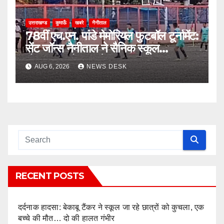
उत्तराखण्ड
कुमाऊँ
खबरे
नैनीताल
78वीं एच.एन. पांडे मेमोरियल फुटबॉल टूर्नामेंट:
सेंट जॉन्स नैनीताल ने सैनिक स्कूल
घोड़ाखाल को 1-0 से हराया
AUG 6, 2026
NEWS DESK
RECENT POSTS
दर्दनाक हादसा: बेकाबू टैंकर ने स्कूल जा रहे छात्रों को कुचला, एक
बच्चे की मौत… दो की हालत गंभीर