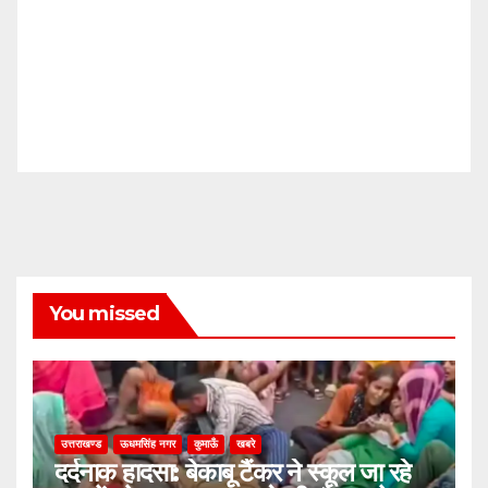
You missed
उत्तराखण्ड
ऊधमसिंह नगर
कुमाऊँ
खबरे
दर्दनाक हादसा: बेकाबू टैंकर ने स्कूल जा रहे