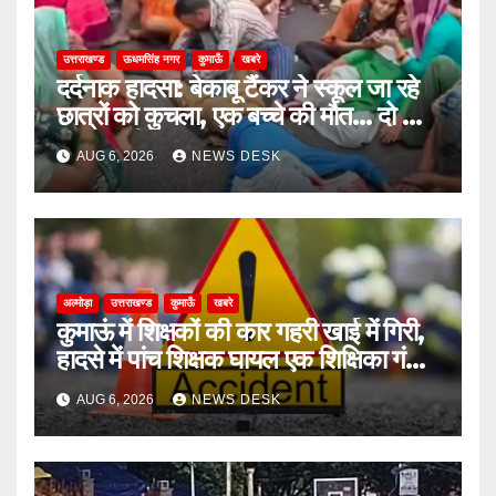
उत्तराखण्ड
ऊधमसिंह नगर
कुमाऊँ
खबरे
दर्दनाक हादसा: बेकाबू टैंकर ने स्कूल जा रहे
छात्रों को कुचला, एक बच्चे की मौत… दो की
हालत गंभीर
AUG 6, 2026
NEWS DESK
अल्मोड़ा
उत्तराखण्ड
कुमाऊँ
खबरे
कुमाऊं में शिक्षकों की कार गहरी खाई में गिरी,
हादसे में पांच शिक्षक घायल एक शिक्षिका गंभीर
घायल
AUG 6, 2026
NEWS DESK