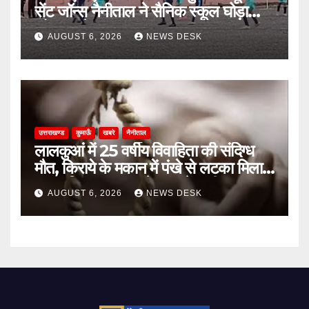
सेंट जॉन्स नैनीताल ने सैनिक स्कूल घोड़ाखाल
को 1-0 से हराया
AUGUST 6, 2026
NEWS DESK
उत्तराखण्ड
कुमाऊँ
खबरे
नैनीताल
लालकुआं में 25 वर्षीय विवाहिता की संदिग्ध
मौत, किराये के मकान में पंखे से लटका मिला
शव; पुलिस हर पहलू से जांच में जुटी
AUGUST 6, 2026
NEWS DESK