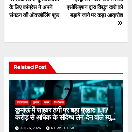
Post
के लिए कांग्रेस ने अपने
एसोसिएशन द्वारा विद्युत दारो को
navigation
संगठन की ओवरहॉलिंग शुरू
बड़ाये जाने पर कड़ा आक्रोश
Related Post
उत्तराखण्ड
कुमाऊँ
खबरे
पिथौरागढ़
कुमाऊं में साइबर ठगी पर बड़ा प्रहार: 1.17
करोड़ से अधिक के संदिग्ध लेन-देन वाले म्यूल
अकाउंट गैंग के दो सदस्य गिरफ्तार
AUG 6, 2026
NEWS DESK