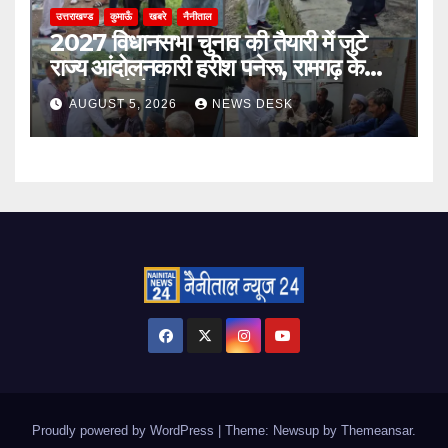
उत्तराखण्ड
कुमाऊँ
खबरे
नैनीताल
2027 विधानसभा चुनाव की तैयारी में जुटे
राज्य आंदोलनकारी हरीश पनेरू, रामगढ़ के
दूरस्थ गांवों में पहुंचकर जनता से मांगा
AUGUST 5, 2026
NEWS DESK
आशीर्वाद
Proudly powered by WordPress
|
Theme: Newsup by
Themeansar
.