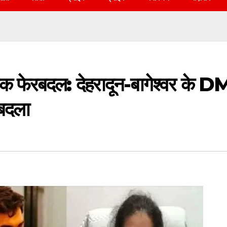
निक फेरबदल: देहरादून-बागेश्वर के D
 बदला