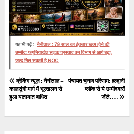
यह भी पढ़ें :
नैनीताल : 79 साल का इंतजार खत्म होने की
उम्मीद: फगुनियाखेत सड़क प्रस्ताव वन विभाग से आगे बढ़ा,
जल्द मिल सकती है NOC
Post
ब्रेकिंग न्यूज़ : नैनीताल –
पंचायत चुनाव परिणाम: हल्द्वानी
कालाढूंगी मार्ग में भूस्खलन से
ब्लॉक से ये उम्मीदवारों
navigation
हुआ यातायात बाधित
जीते…..