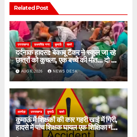
Related Post
उत्तराखण्ड
ऊधमसिंह नगर
कुमाऊँ
खबरे
दर्दनाक हादसा: बेकाबू टैंकर ने स्कूल जा रहे
छात्रों को कुचला, एक बच्चे की मौत… दो की
हालत गंभीर
AUG 6, 2026
NEWS DESK
अल्मोड़ा
उत्तराखण्ड
कुमाऊँ
खबरे
कुमाऊं में शिक्षकों की कार गहरी खाई में गिरी,
हादसे में पांच शिक्षक घायल एक शिक्षिका गंभीर
घायल