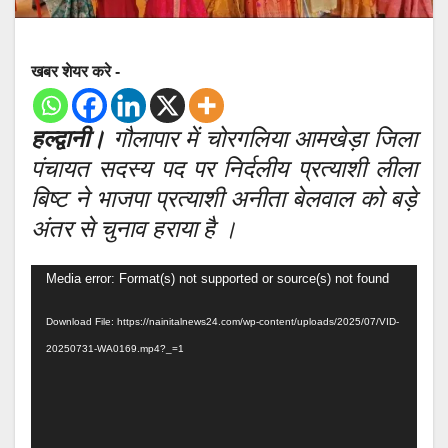
खबर शेयर करे -
हल्द्वानी।
गौलापार में चोरगलिया आमखेड़ा जिला
पंचायत सदस्य पद पर निर्दलीय प्रत्याशी लीला
बिष्ट ने भाजपा प्रत्याशी अनीता बेलवाल को बड़े
अंतर से चुनाव हराया है ।
Video
Media error: Format(s) not supported or source(s) not found
Player
Download File: https://nainitalnews24.com/wp-content/uploads/2025/07/VID-
20250731-WA0169.mp4?_=1