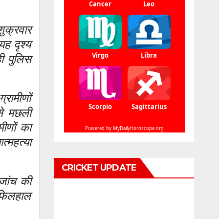
शुक्रवार
यह दृश्य
ी पुलिस
रामीणों
से मछली
ीणों का
्महत्या
CRICKET UPDATE
 जांच की
 फिलहाल