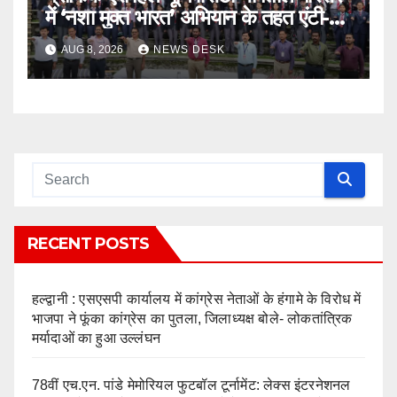
में ‘नशा मुक्त भारत’ अभियान के तहत एंटी-
ड्रग शपथ
AUG 8, 2026
NEWS DESK
RECENT POSTS
हल्द्वानी : एसएसपी कार्यालय में कांग्रेस नेताओं के हंगामे के विरोध में
भाजपा ने फूंका कांग्रेस का पुतला, जिलाध्यक्ष बोले- लोकतांत्रिक
मर्यादाओं का हुआ उल्लंघन
78वीं एच.एन. पांडे मेमोरियल फुटबॉल टूर्नामेंट: लेक्स इंटरनेशनल