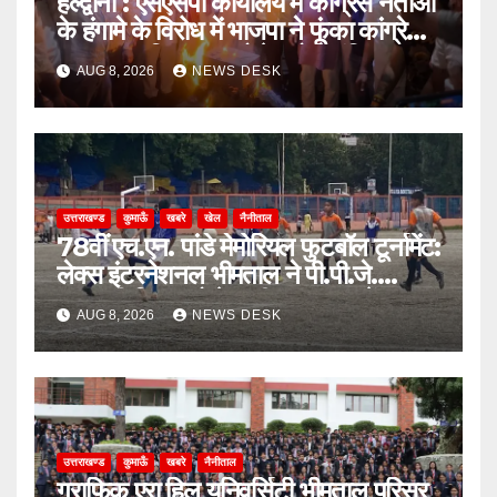
हल्द्वानी : एसएसपी कार्यालय में कांग्रेस नेताओं
के हंगामे के विरोध में भाजपा ने फूंका कांग्रेस
का पुतला, जिलाध्यक्ष बोले- लोकतांत्रिक
AUG 8, 2026
NEWS DESK
मर्यादाओं का हुआ उल्लंघन
उत्तराखण्ड
कुमाऊँ
खबरे
खेल
नैनीताल
78वीं एच.एन. पांडे मेमोरियल फुटबॉल टूर्नामेंट:
लेक्स इंटरनेशनल भीमताल ने पी.पी.जे.
सरस्वती विहार को पेनल्टी शूटआउट में हराकर
AUG 8, 2026
NEWS DESK
सेमीफाइनल में बनाई जगह
उत्तराखण्ड
कुमाऊँ
खबरे
नैनीताल
ग्राफिक एरा हिल यूनिवर्सिटी भीमताल परिसर