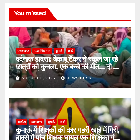
You missed
उत्तराखण्ड
ऊधमसिंह नगर
कुमाऊँ
खबरे
दर्दनाक हादसा: बेकाबू टैंकर ने स्कूल जा रहे
छात्रों को कुचला, एक बच्चे की मौत… दो की
हालत गंभीर
AUGUST 6, 2026
NEWS DESK
अल्मोड़ा
उत्तराखण्ड
कुमाऊँ
खबरे
कुमाऊं में शिक्षकों की कार गहरी खाई में गिरी,
हादसे में पांच शिक्षक घायल एक शिक्षिका गंभीर