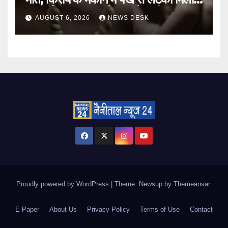
शव; पुलिस हर पहलू से जांच में जुटी
AUGUST 6, 2026
NEWS DESK
Proudly powered by WordPress
|
Theme: Newsup by
Themeansar
.
E-Paper
About Us
Privacy Policy
Terms of Use
Contact