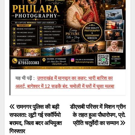
यह भी पढ़ें :
उत्तराखंड में मानसून का कहर: भारी बारिश का
अलर्ट, बागेश्वर में 12 सड़कें बंद, चमोली में घरों में घुसा मलबा
Post
रामनगर पुलिस की बड़ी
डीएसबी परिसर में मिशन ग्रीन
सफलता: लूटी गई स्कॉर्पियो
के तहत हुआ पौधारोपण, प्रो.
navigation
बरामद, जिला बदर अभियुक्त
प्रीति चतुर्वेदी का सम्मान
गिरफ्तार