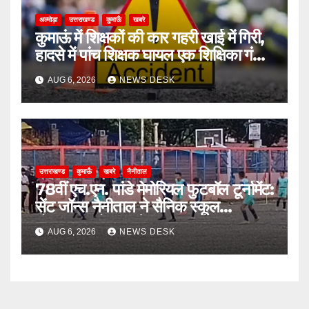
अल्मोड़ा
उत्तराखण्ड
कुमाऊँ
खबरे
कुमाऊं में शिक्षकों की कार गहरी खाई में गिरी,
हादसे में पांच शिक्षक घायल एक शिक्षिका गंभीर
घायल
AUG 6, 2026
NEWS DESK
उत्तराखण्ड
कुमाऊँ
खबरे
नैनीताल
78वीं एच.एन. पांडे मेमोरियल फुटबॉल टूर्नामेंट:
सेंट जॉन्स नैनीताल ने सैनिक स्कूल
घोड़ाखाल को 1-0 से हराया
AUG 6, 2026
NEWS DESK