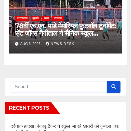
उत्तराखण्ड
कुमाऊँ
खबरे
नैनीताल
78वीं एच.एन. पांडे मेमोरियल फुटबॉल टूर्नामेंट:
सेंट जॉन्स नैनीताल ने सैनिक स्कूल
घोड़ाखाल को 1-0 से हराया
AUG 6, 2026
NEWS DESK
RECENT POSTS
दर्दनाक हादसा: बेकाबू टैंकर ने स्कूल जा रहे छात्रों को कुचला, एक