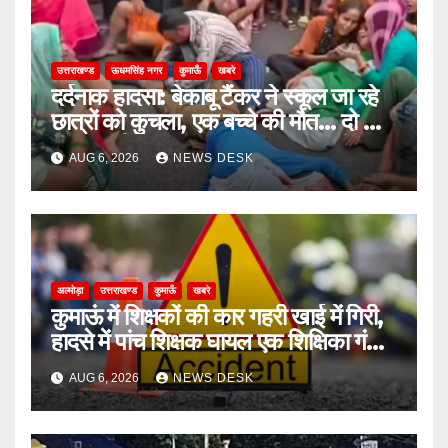
उत्तराखण्ड
ऊधमसिंह नगर
कुमाऊँ
खबरे
दर्दनाक हादसा: बेकाबू टैंकर ने स्कूल जा रहे
छात्रों को कुचला, एक बच्चे की मौत… दो की
हालत गंभीर
AUG 6, 2026
NEWS DESK
अल्मोड़ा
उत्तराखण्ड
कुमाऊँ
खबरे
कुमाऊं में शिक्षकों की कार गहरी खाई में गिरी,
हादसे में पांच शिक्षक घायल एक शिक्षिका गंभीर
घायल
AUG 6, 2026
NEWS DESK