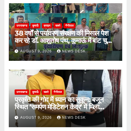
उत्तराखण्ड
कुमाऊँ
क्राइम
खबरे
नैनीताल
38 वर्षों से पर्यावरण संरक्षण की मिसाल पेश
कर रहे डॉ. आशुतोष पंथ, कुमाऊं में बांट चुके हैं
4.82 लाख पौधे
AUGUST 9, 2026
NEWS DESK
उत्तराखण्ड
कुमाऊँ
खबरे
नैनीताल
प्रकृति की गोद में ध्यान का सुकून: बजून
स्थित ‘समर्पण मेडिटेशन केंद्र’ में मिला
मानसिक शांति और सकारात्मक ऊर्जा का
AUGUST 9, 2026
NEWS DESK
अनुभव