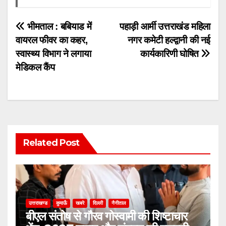
Post
भीमताल : बबियाड में
पहाड़ी आर्मी उत्तराखंड महिला
वायरल फीवर का कहर,
नगर कमेटी हल्द्वानी की नई
navigation
स्वास्थ्य विभाग ने लगाया
कार्यकारिणी घोषित
मेडिकल कैंप
Related Post
उत्तराखण्ड
कुमाऊँ
खबरे
दिल्ली
नैनीताल
बीएल संतोष से गौरव गोस्वामी की शिष्टाचार