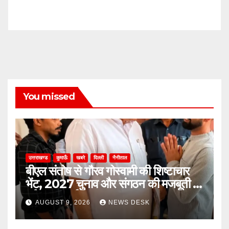
You missed
उत्तराखण्ड
कुमाऊँ
खबरे
दिल्ली
नैनीताल
बीएल संतोष से गौरव गोस्वामी की शिष्टाचार
भेंट, 2027 चुनाव और संगठन की मजबूती पर
हुई अहम चर्चा
AUGUST 9, 2026
NEWS DESK