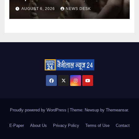
शव; पुलिस हर पहलू से जांच में जुटी
AUGUST 6, 2026
NEWS DESK
Proudly powered by WordPress
|
Theme: Newsup by
Themeansar
.
E-Paper
About Us
Privacy Policy
Terms of Use
Contact