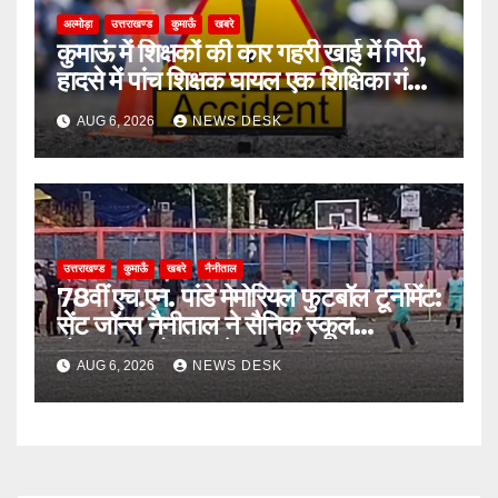
अल्मोड़ा
उत्तराखण्ड
कुमाऊँ
खबरे
कुमाऊं में शिक्षकों की कार गहरी खाई में गिरी,
हादसे में पांच शिक्षक घायल एक शिक्षिका गंभीर
घायल
AUG 6, 2026
NEWS DESK
उत्तराखण्ड
कुमाऊँ
खबरे
नैनीताल
78वीं एच.एन. पांडे मेमोरियल फुटबॉल टूर्नामेंट:
सेंट जॉन्स नैनीताल ने सैनिक स्कूल
घोड़ाखाल को 1-0 से हराया
AUG 6, 2026
NEWS DESK