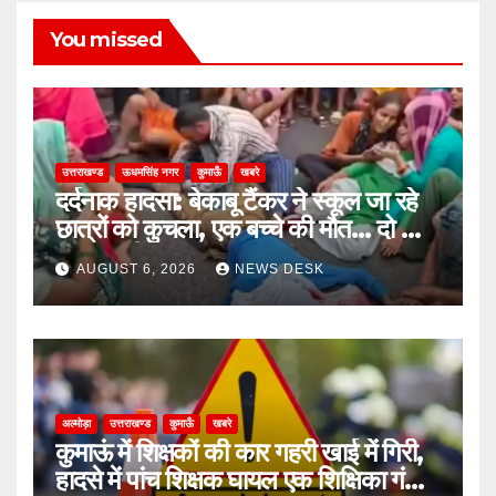
You missed
उत्तराखण्ड
ऊधमसिंह नगर
कुमाऊँ
खबरे
दर्दनाक हादसा: बेकाबू टैंकर ने स्कूल जा रहे
छात्रों को कुचला, एक बच्चे की मौत… दो की
हालत गंभीर
AUGUST 6, 2026
NEWS DESK
अल्मोड़ा
उत्तराखण्ड
कुमाऊँ
खबरे
कुमाऊं में शिक्षकों की कार गहरी खाई में गिरी,
हादसे में पांच शिक्षक घायल एक शिक्षिका गंभीर