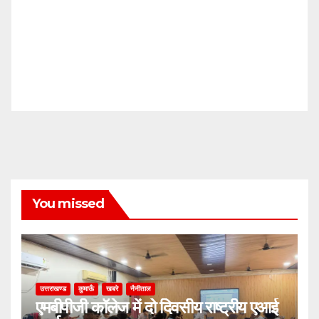
You missed
उत्तराखण्ड
कुमाऊँ
खबरे
नैनीताल
एमबीपीजी कॉलेज में दो दिवसीय राष्ट्रीय एआई