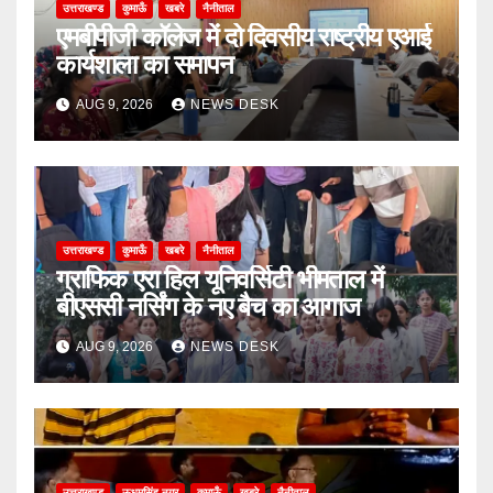
उत्तराखण्ड
कुमाऊँ
खबरे
नैनीताल
एमबीपीजी कॉलेज में दो दिवसीय राष्ट्रीय एआई
कार्यशाला का समापन
AUG 9, 2026
NEWS DESK
उत्तराखण्ड
कुमाऊँ
खबरे
नैनीताल
ग्राफिक एरा हिल यूनिवर्सिटी भीमताल में
बीएससी नर्सिंग के नए बैच का आगाज
AUG 9, 2026
NEWS DESK
उत्तराखण्ड
ऊधमसिंह नगर
कुमाऊँ
खबरे
नैनीताल