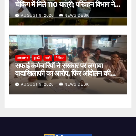
चेकिंग में मिले 110 यात्री; परिवहन विभाग ने
की कड़ी कार्रवाई
AUGUST 9, 2026
NEWS DESK
उत्तराखण्ड
कुमाऊँ
खबरे
नैनीताल
सफाई कर्मचारियों ने सरकार पर लगाया
वादाखिलाफी का आरोप, फिर आंदोलन की
चेतावनी; बोले- जरूरत पड़ी तो जेल जाने से
AUGUST 9, 2026
NEWS DESK
भी नहीं हटेंगे पीछे