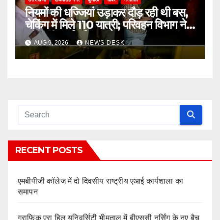
नियमों की धज्जियां उड़ाकर दौड़ रही थी बस,
चेकिंग में मिले 110 यात्री; परिवहन विभाग ने
की कड़ी कार्रवाई
AUG 9, 2026
NEWS DESK
RECENT POSTS
एमबीपीजी कॉलेज में दो दिवसीय राष्ट्रीय एआई कार्यशाला का
समापन
ग्राफिक एरा हिल यूनिवर्सिटी भीमताल में बीएससी नर्सिंग के नए बैच