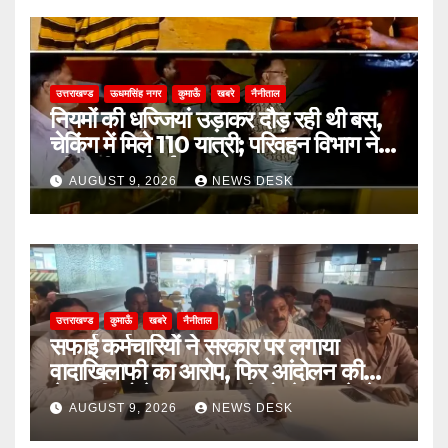
उत्तराखण्ड
ऊधमसिंह नगर
कुमाऊँ
खबरे
नैनीताल
नियमों की धज्जियां उड़ाकर दौड़ रही थी बस,
चेकिंग में मिले 110 यात्री; परिवहन विभाग ने
की कड़ी कार्रवाई
AUGUST 9, 2026
NEWS DESK
उत्तराखण्ड
कुमाऊँ
खबरे
नैनीताल
सफाई कर्मचारियों ने सरकार पर लगाया
वादाखिलाफी का आरोप, फिर आंदोलन की
चेतावनी; बोले- जरूरत पड़ी तो जेल जाने से
AUGUST 9, 2026
NEWS DESK
भी नहीं हटेंगे पीछे