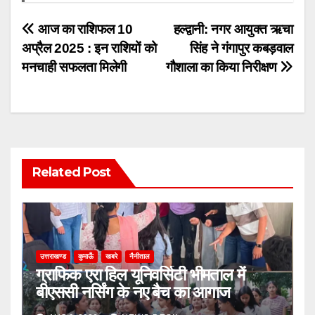
Post
आज का राशिफल 10
हल्द्वानी: नगर आयुक्त ऋचा
अप्रैल 2025 : इन राशियों को
सिंह ने गंगापुर कबड़वाल
navigation
मनचाही सफलता मिलेगी
गौशाला का किया निरीक्षण
Related Post
उत्तराखण्ड
कुमाऊँ
खबरे
नैनीताल
ग्राफिक एरा हिल यूनिवर्सिटी भीमताल में
बीएससी नर्सिंग के नए बैच का आगाज