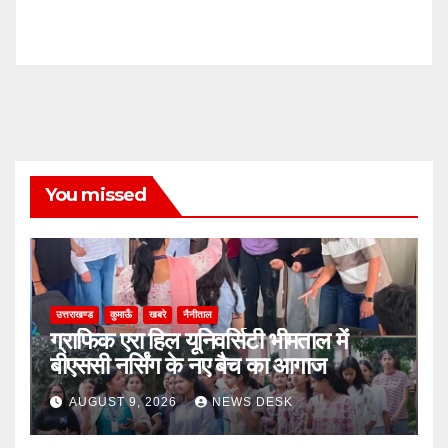
You missed
उत्तराखण्ड
कुमाऊँ
खबरे
नैनीताल
ग्राफिक एरा हिल यूनिवर्सिटी भीमताल में
बीएससी नर्सिंग के नए बैच का आगाज
AUGUST 9, 2026
NEWS DESK