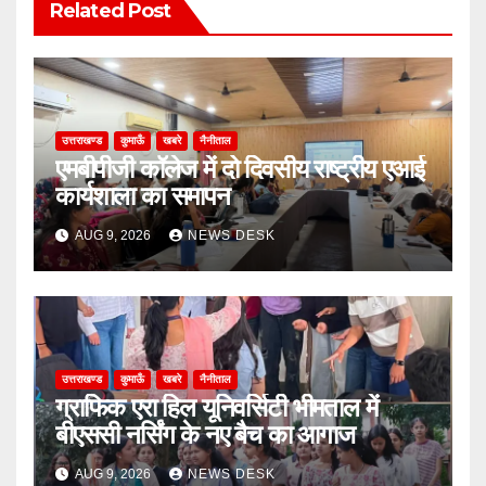
Related Post
उत्तराखण्ड
कुमाऊँ
खबरे
नैनीताल
एमबीपीजी कॉलेज में दो दिवसीय राष्ट्रीय एआई
कार्यशाला का समापन
AUG 9, 2026
NEWS DESK
उत्तराखण्ड
कुमाऊँ
खबरे
नैनीताल
ग्राफिक एरा हिल यूनिवर्सिटी भीमताल में
बीएससी नर्सिंग के नए बैच का आगाज
AUG 9, 2026
NEWS DESK