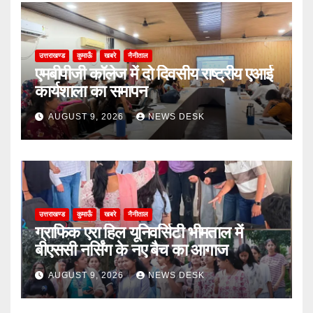
उत्तराखण्ड
कुमाऊँ
खबरे
नैनीताल
एमबीपीजी कॉलेज में दो दिवसीय राष्ट्रीय एआई
कार्यशाला का समापन
AUGUST 9, 2026
NEWS DESK
उत्तराखण्ड
कुमाऊँ
खबरे
नैनीताल
ग्राफिक एरा हिल यूनिवर्सिटी भीमताल में
बीएससी नर्सिंग के नए बैच का आगाज
AUGUST 9, 2026
NEWS DESK