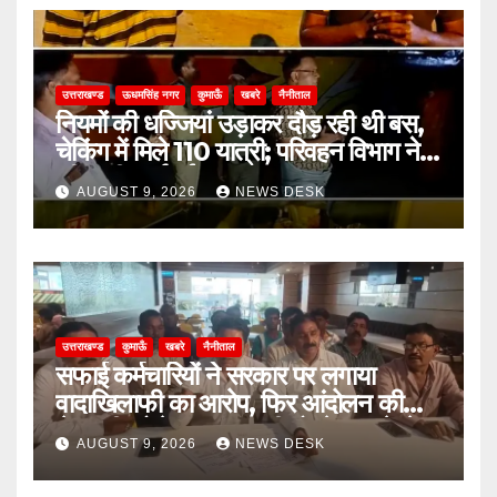
उत्तराखण्ड
ऊधमसिंह नगर
कुमाऊँ
खबरे
नैनीताल
नियमों की धज्जियां उड़ाकर दौड़ रही थी बस,
चेकिंग में मिले 110 यात्री; परिवहन विभाग ने
की कड़ी कार्रवाई
AUGUST 9, 2026
NEWS DESK
उत्तराखण्ड
कुमाऊँ
खबरे
नैनीताल
सफाई कर्मचारियों ने सरकार पर लगाया
वादाखिलाफी का आरोप, फिर आंदोलन की
चेतावनी; बोले- जरूरत पड़ी तो जेल जाने से
AUGUST 9, 2026
NEWS DESK
भी नहीं हटेंगे पीछे