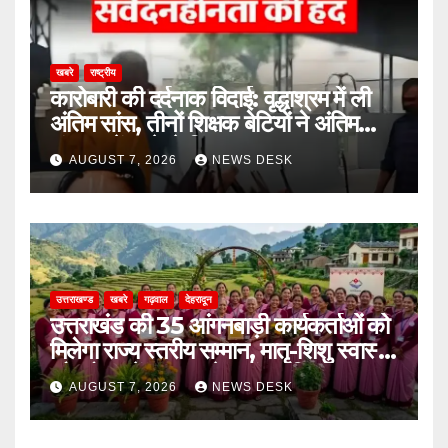
खबरे
राष्ट्रीय
कारोबारी की दर्दनाक विदाई: वृद्धाश्रम में ली
अंतिम सांस, तीनों शिक्षक बेटियों ने अंतिम
संस्कार में आने से किया इनकार
AUGUST 7, 2026
NEWS DESK
उत्तराखण्ड
खबरे
गढ़वाल
देहरादून
उत्तराखंड की 35 आंगनबाड़ी कार्यकर्ताओं को
मिलेगा राज्य स्तरीय सम्मान, मातृ-शिशु स्वास्थ्य
और पोषण में उत्कृष्ट सेवाओं का मिला पुरस्कार
AUGUST 7, 2026
NEWS DESK