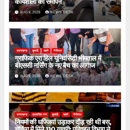
कार्यशाला का समापन
AUG 9, 2026
NEWS DESK
उत्तराखण्ड
कुमाऊँ
खबरे
नैनीताल
ग्राफिक एरा हिल यूनिवर्सिटी भीमताल में
बीएससी नर्सिंग के नए बैच का आगाज
AUG 9, 2026
NEWS DESK
उत्तराखण्ड
ऊधमसिंह नगर
कुमाऊँ
खबरे
नैनीताल
नियमों की धज्जियां उड़ाकर दौड़ रही थी बस,
चेकिंग में मिले 110 यात्री; परिवहन विभाग ने