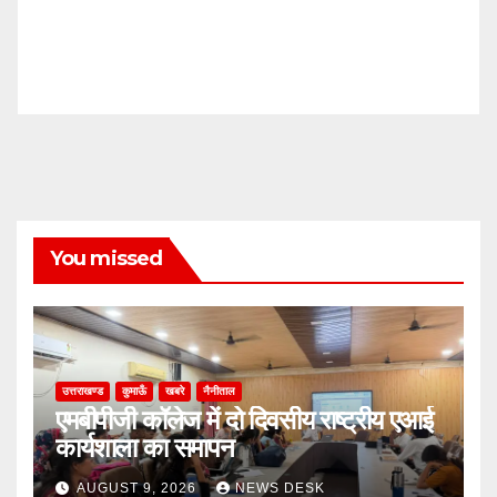
You missed
उत्तराखण्ड
कुमाऊँ
खबरे
नैनीताल
एमबीपीजी कॉलेज में दो दिवसीय राष्ट्रीय एआई
कार्यशाला का समापन
AUGUST 9, 2026
NEWS DESK