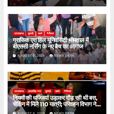
उत्तराखण्ड
कुमाऊँ
खबरे
नैनीताल
ग्राफिक एरा हिल यूनिवर्सिटी भीमताल में
बीएससी नर्सिंग के नए बैच का आगाज
AUGUST 9, 2026
NEWS DESK
उत्तराखण्ड
ऊधमसिंह नगर
कुमाऊँ
खबरे
नैनीताल
नियमों की धज्जियां उड़ाकर दौड़ रही थी बस,
चेकिंग में मिले 110 यात्री; परिवहन विभाग ने
की कड़ी कार्रवाई
AUGUST 9, 2026
NEWS DESK