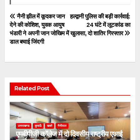
Post
नैनी झील में कूदकर जान
हल्द्वानी पुलिस की बड़ी कार्रवाई:
देने की कोशिश, युवक आयुष
24 घंटे में लूटकांड का
navigation
भंडारी ने अपनी जान जोखिम में
खुलासा, दो शातिर गिरफ्तार
डाल बचाई जिंदगी
Related Post
उत्तराखण्ड
कुमाऊँ
खबरे
नैनीताल
एमबीपीजी कॉलेज में दो दिवसीय राष्ट्रीय एआई