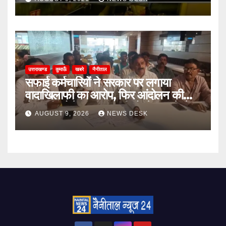
उत्तराखण्ड
कुमाऊँ
खबरे
नैनीताल
सफाई कर्मचारियों ने सरकार पर लगाया
वादाखिलाफी का आरोप, फिर आंदोलन की
चेतावनी; बोले- जरूरत पड़ी तो जेल जाने से
AUGUST 9, 2026
NEWS DESK
भी नहीं हटेंगे पीछे