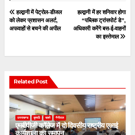
Post
हल्द्वानी में पेट्रोल-डीजल
हल्द्वानी में हर शनिवार होगा
को लेकर प्रशासन अलर्ट,
“पब्लिक ट्रांसपोर्ट डे”,
navigation
अफवाहों से बचने की अपील
अधिकारी करेंगे बस-ई-वाहनों
का इस्तेमाल
Related Post
उत्तराखण्ड
कुमाऊँ
खबरे
नैनीताल
एमबीपीजी कॉलेज में दो दिवसीय राष्ट्रीय एआई
कार्यशाला का समापन