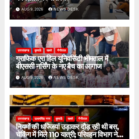
AUG 9, 2026
NEWS DESK
उत्तराखण्ड
कुमाऊँ
खबरे
नैनीताल
ग्राफिक एरा हिल यूनिवर्सिटी भीमताल में
बीएससी नर्सिंग के नए बैच का आगाज
AUG 9, 2026
NEWS DESK
उत्तराखण्ड
ऊधमसिंह नगर
कुमाऊँ
खबरे
नैनीताल
नियमों की धज्जियां उड़ाकर दौड़ रही थी बस,
चेकिंग में मिले 110 यात्री; परिवहन विभाग ने