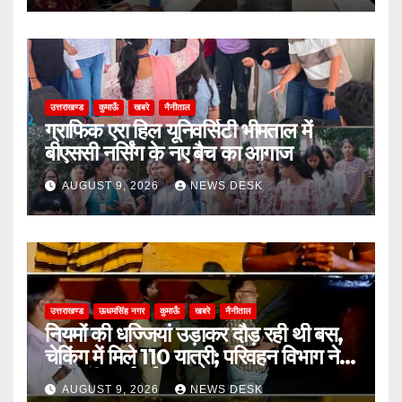
उत्तराखण्ड
कुमाऊँ
खबरे
नैनीताल
ग्राफिक एरा हिल यूनिवर्सिटी भीमताल में
बीएससी नर्सिंग के नए बैच का आगाज
AUGUST 9, 2026
NEWS DESK
उत्तराखण्ड
ऊधमसिंह नगर
कुमाऊँ
खबरे
नैनीताल
नियमों की धज्जियां उड़ाकर दौड़ रही थी बस,
चेकिंग में मिले 110 यात्री; परिवहन विभाग ने
की कड़ी कार्रवाई
AUGUST 9, 2026
NEWS DESK