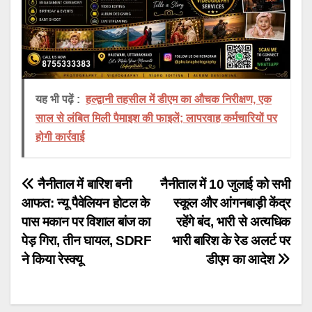
यह भी पढ़ें :
हल्द्वानी तहसील में डीएम का औचक निरीक्षण, एक
साल से लंबित मिली पैमाइश की फाइलें; लापरवाह कर्मचारियों पर
होगी कार्रवाई
Post
नैनीताल में बारिश बनी
नैनीताल में 10 जुलाई को सभी
आफत: न्यू पैवेलियन होटल के
स्कूल और आंगनबाड़ी केंद्र
navigation
पास मकान पर विशाल बांज का
रहेंगे बंद, भारी से अत्यधिक
पेड़ गिरा, तीन घायल, SDRF
भारी बारिश के रेड अलर्ट पर
ने किया रेस्क्यू
डीएम का आदेश