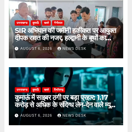
उत्तराखण्ड
कुमाऊँ
खबरे
नैनीताल
SIR अभियान की जमीनी हकीकत पर आयुक्त
दीपक रावत की नजर, हल्द्वानी के बूथों का
किया निरीक्षण
AUGUST 6, 2026
NEWS DESK
उत्तराखण्ड
कुमाऊँ
खबरे
पिथौरागढ़
कुमाऊं में साइबर ठगी पर बड़ा प्रहार: 1.17
करोड़ से अधिक के संदिग्ध लेन-देन वाले म्यूल
अकाउंट गैंग के दो सदस्य गिरफ्तार
AUGUST 6, 2026
NEWS DESK