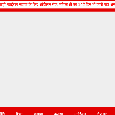
ए आंदोलन तेज, महिलाओं का 14वें दिन भी जारी रहा अनशन
उत्तराखंड के वि
नीति
शिक्षा
क्राइम
क्राइम
मनोरंजन
रोज़गार