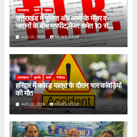
उत्तराखण्ड
खबरे
गढ़वाल
उत्तराखंड में पुलिस और आर्मी के मेजर व
जवानों के बीच मारपीट,मेजर समेत 10 से
अधिक पर मुकदमा
AUG 10, 2026
NEWS DESK
उत्तराखण्ड
कुमाऊँ
खबरे
नैनीताल
हरिद्वार में कांवड़ यात्रा के दौरान चार कांवड़ियों
की मौत
AUG 10, 2026
NEWS DESK