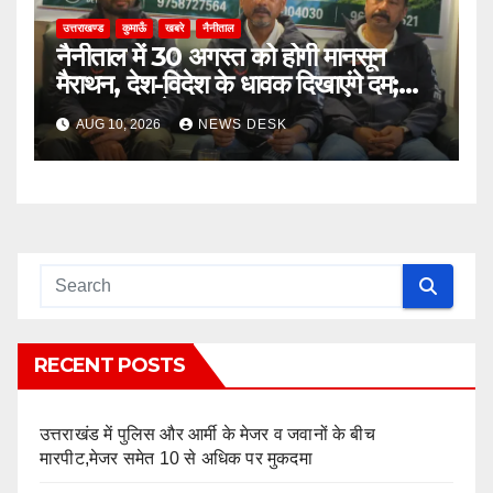
उत्तराखण्ड
कुमाऊँ
खबरे
नैनीताल
नैनीताल में 30 अगस्त को होगी मानसून
मैराथन, देश-विदेश के धावक दिखाएंगे दम;
₹5.50 लाख के पुरस्कार
AUG 10, 2026
NEWS DESK
RECENT POSTS
उत्तराखंड में पुलिस और आर्मी के मेजर व जवानों के बीच
मारपीट,मेजर समेत 10 से अधिक पर मुकदमा