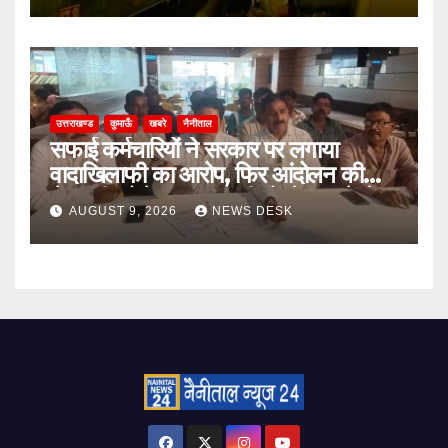
उत्तराखण्ड
कुमाऊँ
खबरे
नैनीताल
सफाई कर्मचारियों ने सरकार पर लगाया
वादाखिलाफी का आरोप, फिर आंदोलन की
चेतावनी; बोले- जरूरत पड़ी तो जेल जाने से
AUGUST 9, 2026
NEWS DESK
भी नहीं हटेंगे पीछे