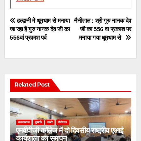
Post
हल्द्वानी में धूमधाम से मनाया
नैनीताल : श्री गुरु नानक देव
जा रहा है गुरु नानक देव जी का
जी का 556 वा प्रकाश पर
navigation
556वां प्रकाश पर्व
मनाया गया धूमधाम से
Related Post
उत्तराखण्ड
कुमाऊँ
खबरे
नैनीताल
एमबीपीजी कॉलेज में दो दिवसीय राष्ट्रीय एआई
कार्यशाला का समापन