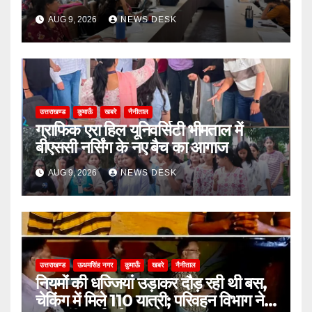
AUG 9, 2026
NEWS DESK
उत्तराखण्ड
कुमाऊँ
खबरे
नैनीताल
ग्राफिक एरा हिल यूनिवर्सिटी भीमताल में
बीएससी नर्सिंग के नए बैच का आगाज
AUG 9, 2026
NEWS DESK
उत्तराखण्ड
ऊधमसिंह नगर
कुमाऊँ
खबरे
नैनीताल
नियमों की धज्जियां उड़ाकर दौड़ रही थी बस,
चेकिंग में मिले 110 यात्री; परिवहन विभाग ने