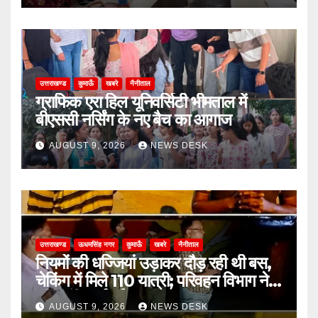
उत्तराखण्ड
कुमाऊँ
खबरे
नैनीताल
ग्राफिक एरा हिल यूनिवर्सिटी भीमताल में
बीएससी नर्सिंग के नए बैच का आगाज
AUGUST 9, 2026
NEWS DESK
उत्तराखण्ड
ऊधमसिंह नगर
कुमाऊँ
खबरे
नैनीताल
नियमों की धज्जियां उड़ाकर दौड़ रही थी बस,
चेकिंग में मिले 110 यात्री; परिवहन विभाग ने
की कड़ी कार्रवाई
AUGUST 9, 2026
NEWS DESK