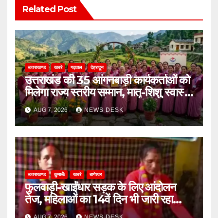
Related Post
उत्तराखण्ड
खबरे
गढ़वाल
देहरादून
उत्तराखंड की 35 आंगनबाड़ी कार्यकर्ताओं को
मिलेगा राज्य स्तरीय सम्मान, मातृ-शिशु स्वास्थ्य
और पोषण में उत्कृष्ट सेवाओं का मिला पुरस्कार
AUG 7, 2026
NEWS DESK
उत्तराखण्ड
कुमाऊँ
खबरे
बागेश्वर
फुलवाड़ी-खाईंधार सड़क के लिए आंदोलन
तेज, महिलाओं का 14वें दिन भी जारी रहा
अनशन
AUG 7, 2026
NEWS DESK