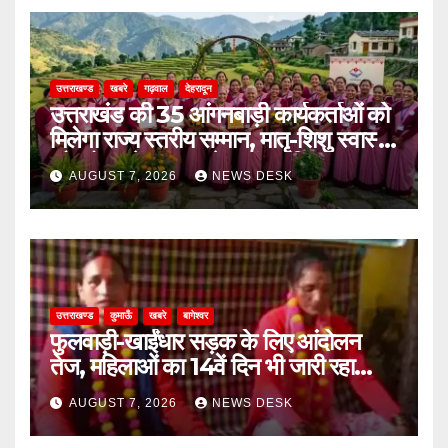
उत्तराखण्ड
खबरे
गढ़वाल
देहरादून
उत्तराखंड की 35 आंगनबाड़ी कार्यकर्ताओं को
मिलेगा राज्य स्तरीय सम्मान, मातृ-शिशु स्वास्थ्य
और पोषण में उत्कृष्ट सेवाओं का मिला पुरस्कार
AUGUST 7, 2026
NEWS DESK
उत्तराखण्ड
कुमाऊँ
खबरे
बागेश्वर
फुलवाड़ी-खाईंधार सड़क के लिए आंदोलन
तेज, महिलाओं का 14वें दिन भी जारी रहा
अनशन
AUGUST 7, 2026
NEWS DESK