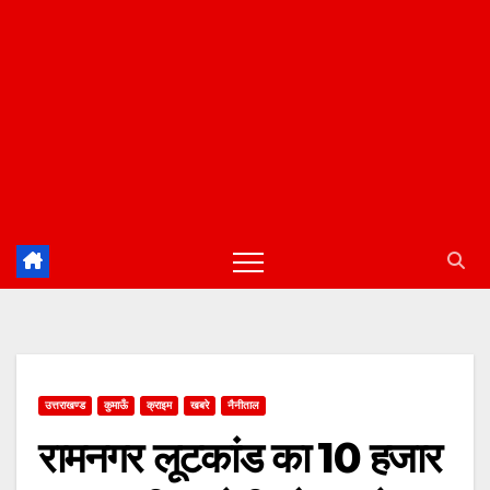
उत्तराखण्ड
कुमाऊँ
क्राइम
खबरे
नैनीताल
रामनगर लूटकांड का ₹10 हजार