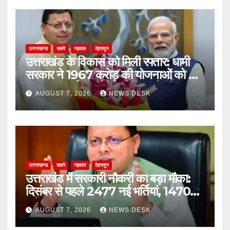
उत्तराखण्ड
खबरे
गढ़वाल
देहरादून
उत्तराखंड के विकास को मिली रफ्तार: धामी
सरकार ने 1967 करोड़ की योजनाओं को दी
मंजूरी, जीआईएस ड्रेनेज सिस्टम से जलभराव
AUGUST 7, 2026
NEWS DESK
और बाढ़ पर लगेगी लगाम
उत्तराखण्ड
खबरे
गढ़वाल
देहरादून
उत्तराखंड में सरकारी नौकरी का बड़ा मौका:
दिसंबर से पहले 2477 नई भर्तियां, 1470
पदों की परीक्षाएं भी होंगी
AUGUST 7, 2026
NEWS DESK