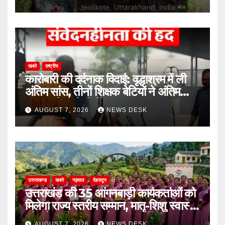
खबरे
राष्ट्रीय
कारोबारी की दर्दनाक विदाई: वृद्धाश्रम में ली
अंतिम सांस, तीनों शिक्षक बेटियों ने अंतिम
संस्कार में आने से किया इनकार
AUGUST 7, 2026
NEWS DESK
उत्तराखण्ड
खबरे
गढ़वाल
देहरादून
उत्तराखंड की 35 आंगनबाड़ी कार्यकर्ताओं को
मिलेगा राज्य स्तरीय सम्मान, मातृ-शिशु स्वास्थ्य
और पोषण में उत्कृष्ट सेवाओं का मिला पुरस्कार
AUGUST 7, 2026
NEWS DESK