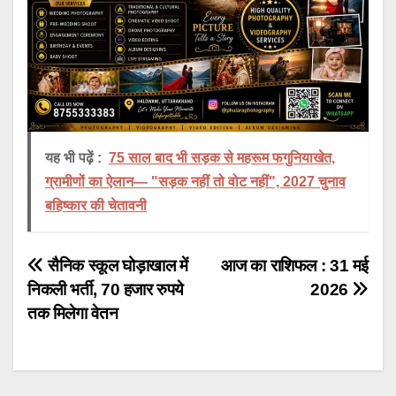
यह भी पढ़ें :
75 साल बाद भी सड़क से महरूम फगुनियाखेत,
ग्रामीणों का ऐलान— "सड़क नहीं तो वोट नहीं", 2027 चुनाव
बहिष्कार की चेतावनी
Post
सैनिक स्कूल घोड़ाखाल में
आज का राशिफल : 31 मई
निकली भर्ती, 70 हजार रुपये
2026
navigation
तक मिलेगा वेतन