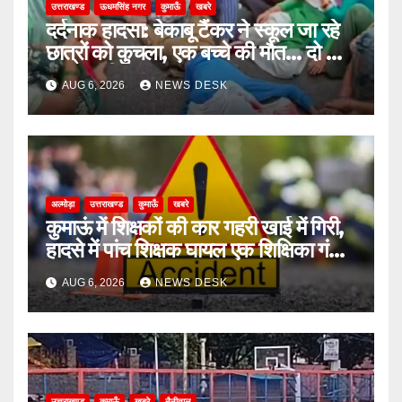
उत्तराखण्ड
ऊधमसिंह नगर
कुमाऊँ
खबरे
दर्दनाक हादसा: बेकाबू टैंकर ने स्कूल जा रहे
छात्रों को कुचला, एक बच्चे की मौत… दो की
हालत गंभीर
AUG 6, 2026
NEWS DESK
अल्मोड़ा
उत्तराखण्ड
कुमाऊँ
खबरे
कुमाऊं में शिक्षकों की कार गहरी खाई में गिरी,
हादसे में पांच शिक्षक घायल एक शिक्षिका गंभीर
घायल
AUG 6, 2026
NEWS DESK
उत्तराखण्ड
कुमाऊँ
खबरे
नैनीताल