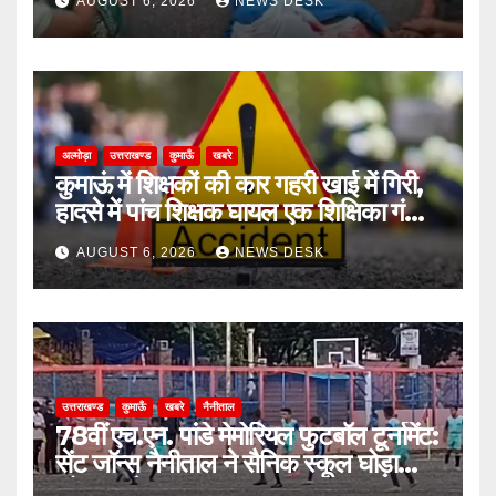
AUGUST 6, 2026
NEWS DESK
अल्मोड़ा
उत्तराखण्ड
कुमाऊँ
खबरे
कुमाऊं में शिक्षकों की कार गहरी खाई में गिरी,
हादसे में पांच शिक्षक घायल एक शिक्षिका गंभीर
घायल
AUGUST 6, 2026
NEWS DESK
उत्तराखण्ड
कुमाऊँ
खबरे
नैनीताल
78वीं एच.एन. पांडे मेमोरियल फुटबॉल टूर्नामेंट:
सेंट जॉन्स नैनीताल ने सैनिक स्कूल घोड़ाखाल
को 1-0 से हराया