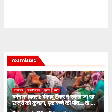
You missed
उत्तराखण्ड
ऊधमसिंह नगर
कुमाऊँ
खबरे
दर्दनाक हादसा: बेकाबू टैंकर ने स्कूल जा रहे
छात्रों को कुचला, एक बच्चे की मौत… दो की
हालत गंभीर