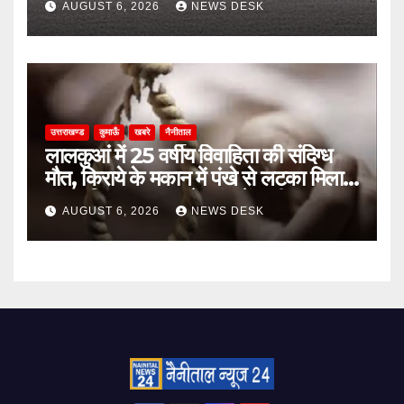
AUGUST 6, 2026
NEWS DESK
उत्तराखण्ड
कुमाऊँ
खबरे
नैनीताल
लालकुआं में 25 वर्षीय विवाहिता की संदिग्ध
मौत, किराये के मकान में पंखे से लटका मिला
शव; पुलिस हर पहलू से जांच में जुटी
AUGUST 6, 2026
NEWS DESK