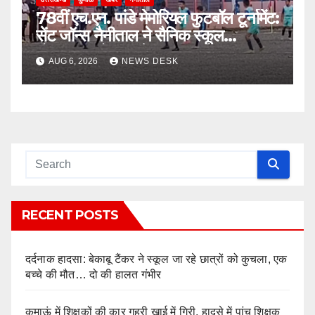
78वीं एच.एन. पांडे मेमोरियल फुटबॉल टूर्नामेंट:
सेंट जॉन्स नैनीताल ने सैनिक स्कूल
घोड़ाखाल को 1-0 से हराया
AUG 6, 2026
NEWS DESK
RECENT POSTS
दर्दनाक हादसा: बेकाबू टैंकर ने स्कूल जा रहे छात्रों को कुचला, एक
बच्चे की मौत… दो की हालत गंभीर
कुमाऊं में शिक्षकों की कार गहरी खाई में गिरी, हादसे में पांच शिक्षक