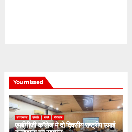
You missed
उत्तराखण्ड
कुमाऊँ
खबरे
नैनीताल
एमबीपीजी कॉलेज में दो दिवसीय राष्ट्रीय एआई