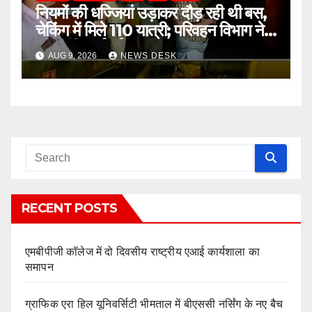
नियमों की धज्जियां उड़ाकर दौड़ रही थी बस,
चेकिंग में मिले 110 यात्री; परिवहन विभाग ने
की कड़ी कार्रवाई
AUG 9, 2026
NEWS DESK
RECENT POSTS
एमबीपीजी कॉलेज में दो दिवसीय राष्ट्रीय एआई कार्यशाला का
समापन
ग्राफिक एरा हिल यूनिवर्सिटी भीमताल में बीएससी नर्सिंग के नए बैच