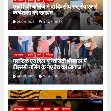
उत्तराखण्ड
कुमाऊँ
खबरे
नैनीताल
एमबीपीजी कॉलेज में दो दिवसीय राष्ट्रीय एआई
कार्यशाला का समापन
AUG 9, 2026
NEWS DESK
उत्तराखण्ड
कुमाऊँ
खबरे
नैनीताल
ग्राफिक एरा हिल यूनिवर्सिटी भीमताल में
बीएससी नर्सिंग के नए बैच का आगाज
AUG 9, 2026
NEWS DESK
उत्तराखण्ड
ऊधमसिंह नगर
कुमाऊँ
खबरे
नैनीताल