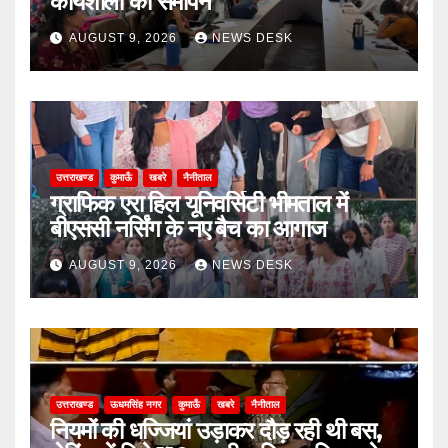
कार्यशाला का समापन
AUGUST 9, 2026
NEWS DESK
उत्तराखण्ड
कुमाऊँ
खबरे
नैनीताल
ग्राफिक एरा हिल यूनिवर्सिटी भीमताल में
बीएससी नर्सिंग के नए बैच का आगाज
AUGUST 9, 2026
NEWS DESK
उत्तराखण्ड
ऊधमसिंह नगर
कुमाऊँ
खबरे
नैनीताल
नियमों की धज्जियां उड़ाकर दौड़ रही थी बस,