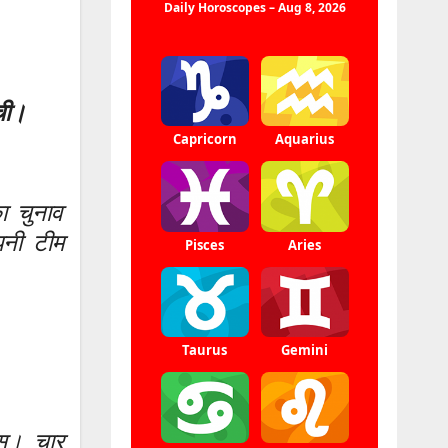
ची।
ा चुनाव
पनी टीम
पस। चार