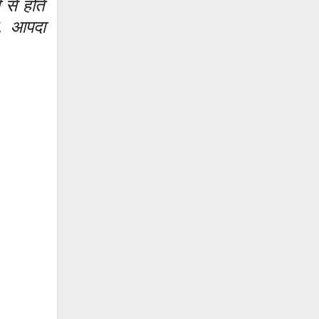
 से होते
ल, आपदा