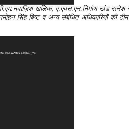
स.डी.एम.नवाज़िश खलिक, ए.एक्स.एन.निर्माण खंड रत्नेश 
नमोहन सिंह बिष्ट व अन्य संबंधित अधिकारियों की टी
D-20250703-WA0071.mp4?_=4