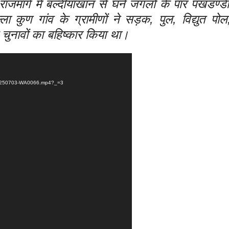
जमार्ग में बल्दीयाखान से घने जंगलों के पार पखडण्डी
ा कुण गांव के ग्रामीणों ने सड़क, पुल, विद्युत पो
चुनावों का बहिष्कार किया था।
D-20250703-WA0066.mp4?_=3