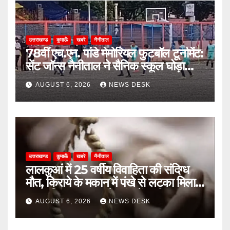
उत्तराखण्ड
कुमाऊँ
खबरे
नैनीताल
78वीं एच.एन. पांडे मेमोरियल फुटबॉल टूर्नामेंट:
सेंट जॉन्स नैनीताल ने सैनिक स्कूल घोड़ाखाल
को 1-0 से हराया
AUGUST 6, 2026
NEWS DESK
उत्तराखण्ड
कुमाऊँ
खबरे
नैनीताल
लालकुआं में 25 वर्षीय विवाहिता की संदिग्ध
मौत, किराये के मकान में पंखे से लटका मिला
शव; पुलिस हर पहलू से जांच में जुटी
AUGUST 6, 2026
NEWS DESK