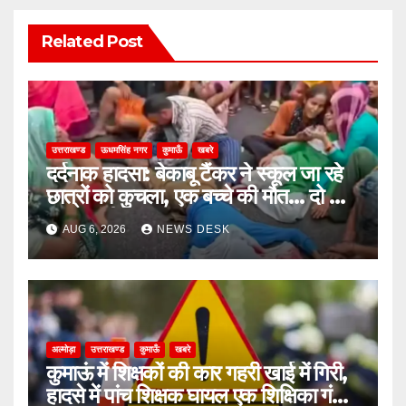
Related Post
उत्तराखण्ड
ऊधमसिंह नगर
कुमाऊँ
खबरे
दर्दनाक हादसा: बेकाबू टैंकर ने स्कूल जा रहे
छात्रों को कुचला, एक बच्चे की मौत… दो की
हालत गंभीर
AUG 6, 2026
NEWS DESK
अल्मोड़ा
उत्तराखण्ड
कुमाऊँ
खबरे
कुमाऊं में शिक्षकों की कार गहरी खाई में गिरी,
हादसे में पांच शिक्षक घायल एक शिक्षिका गंभीर