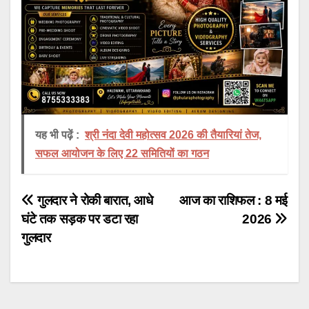
यह भी पढ़ें :
श्री नंदा देवी महोत्सव 2026 की तैयारियां तेज,
सफल आयोजन के लिए 22 समितियों का गठन
Post
गुलदार ने रोकी बारात, आधे
आज का राशिफल : 8 मई
घंटे तक सड़क पर डटा रहा
2026
navigation
गुलदार