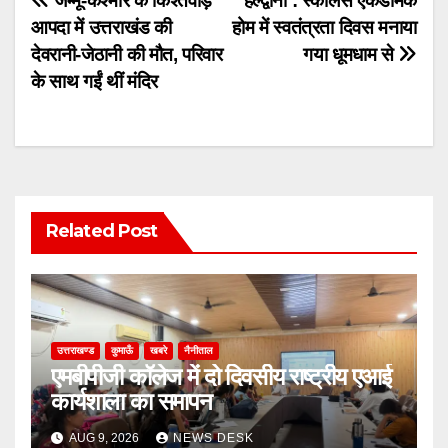
Post
जम्मू-कश्मीर के किश्तवाड़
हल्द्वानी : स्कॉलर्स एकेडमिक
आपदा में उत्तराखंड की
होम में स्वतंत्रता दिवस मनाया
navigation
देवरानी-जेठानी की मौत, परिवार
गया धूमधाम से
के साथ गईं थीं मंदिर
Related Post
उत्तराखण्ड
कुमाऊँ
खबरे
नैनीताल
एमबीपीजी कॉलेज में दो दिवसीय राष्ट्रीय एआई
कार्यशाला का समापन
AUG 9, 2026
NEWS DESK