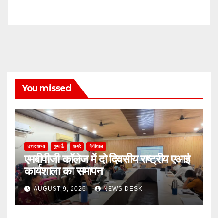
You missed
उत्तराखण्ड
कुमाऊँ
खबरे
नैनीताल
एमबीपीजी कॉलेज में दो दिवसीय राष्ट्रीय एआई
कार्यशाला का समापन
AUGUST 9, 2026
NEWS DESK