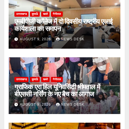
उत्तराखण्ड
कुमाऊँ
खबरे
नैनीताल
एमबीपीजी कॉलेज में दो दिवसीय राष्ट्रीय एआई
कार्यशाला का समापन
AUGUST 9, 2026
NEWS DESK
उत्तराखण्ड
कुमाऊँ
खबरे
नैनीताल
ग्राफिक एरा हिल यूनिवर्सिटी भीमताल में
बीएससी नर्सिंग के नए बैच का आगाज
AUGUST 9, 2026
NEWS DESK