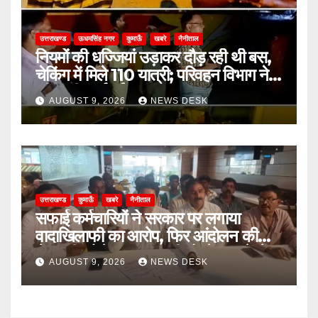
उत्तराखण्ड
ऊधमसिंह नगर
कुमाऊँ
खबरे
नैनीताल
नियमों की धज्जियां उड़ाकर दौड़ रही थी बस,
चेकिंग में मिले 110 यात्री; परिवहन विभाग ने
की कड़ी कार्रवाई
AUGUST 9, 2026
NEWS DESK
उत्तराखण्ड
कुमाऊँ
खबरे
नैनीताल
सफाई कर्मचारियों ने सरकार पर लगाया
वादाखिलाफी का आरोप, फिर आंदोलन की
चेतावनी; बोले- जरूरत पड़ी तो जेल जाने से
AUGUST 9, 2026
NEWS DESK
भी नहीं हटेंगे पीछे