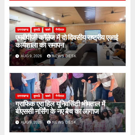
उत्तराखण्ड
कुमाऊँ
खबरे
नैनीताल
एमबीपीजी कॉलेज में दो दिवसीय राष्ट्रीय एआई
कार्यशाला का समापन
AUG 9, 2026
NEWS DESK
उत्तराखण्ड
कुमाऊँ
खबरे
नैनीताल
ग्राफिक एरा हिल यूनिवर्सिटी भीमताल में
बीएससी नर्सिंग के नए बैच का आगाज
AUG 9, 2026
NEWS DESK