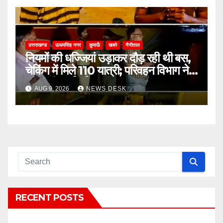
उत्तराखण्ड
ऊधमसिंह नगर
कुमाऊँ
खबरे
नैनीताल
नियमों की धज्जियां उड़ाकर दौड़ रही थी बस,
चेकिंग में मिले 110 यात्री; परिवहन विभाग ने
की कड़ी कार्रवाई
AUG 9, 2026
NEWS DESK
RECENT POSTS